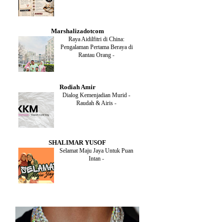
DECEMBER
(1)
OCTOBER
(2)
SEPTEMBER
(1)
Marshalizadotcom
AUGUST
(2)
Raya Aidilfitri di China:
JULY
(4)
Pengalaman Pertama Beraya di
JUNE
(2)
Rantau Orang
-
MAY
(4)
APRIL
(5)
MARCH
(2)
Rodiah Amir
FEBRUARY
(2)
Dialog Kemenjadian Murid -
JANUARY
(2)
Raudah & Airis
-
DECEMBER
(2)
NOVEMBER
(5)
OCTOBER
(3)
SEPTEMBER
(2)
SHALIMAR YUSOF
AUGUST
(2)
Selamat Maju Jaya Untuk Puan
JULY
(2)
Intan
-
MAY
(5)
APRIL
(2)
MARCH
(3)
FEBRUARY
(2)
JANUARY
(4)
DECEMBER
(4)
NOVEMBER
(3)