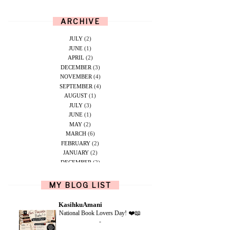
ARCHIVE
JULY
(2)
JUNE
(1)
APRIL
(2)
DECEMBER
(3)
NOVEMBER
(4)
SEPTEMBER
(4)
AUGUST
(1)
JULY
(3)
JUNE
(1)
MAY
(2)
MARCH
(6)
FEBRUARY
(2)
JANUARY
(2)
DECEMBER
(2)
NOVEMBER
(5)
OCTOBER
(1)
MY BLOG LIST
SEPTEMBER
(2)
JUNE
(1)
KasihkuAmani
MAY
(4)
National Book Lovers Day! ❤️📖
APRIL
(2)
-
FEBRUARY
(6)