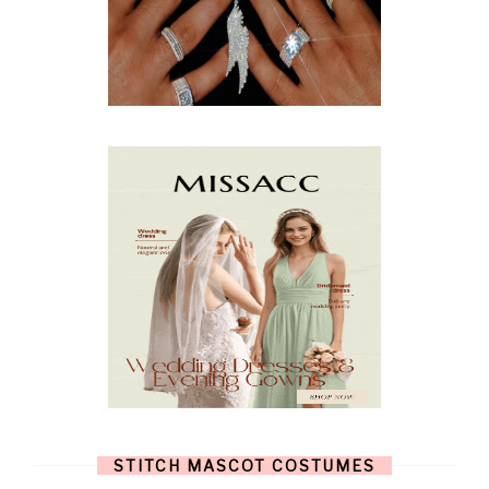
APRIL
(9)
MARCH
(10)
FEBRUARY
(5)
JANUARY
(3)
DECEMBER
(7)
NOVEMBER
(8)
OCTOBER
(4)
SEPTEMBER
(8)
AUGUST
(10)
JULY
(7)
JUNE
(8)
MAY
(13)
APRIL
(26)
MARCH
(13)
FEBRUARY
(1)
JANUARY
(6)
DECEMBER
(6)
NOVEMBER
(7)
OCTOBER
(11)
SEPTEMBER
(9)
AUGUST
(14)
JULY
(8)
JUNE
(4)
STITCH MASCOT COSTUMES
MAY
(12)