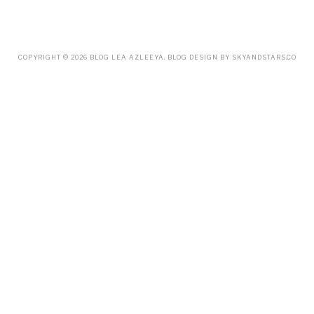
APRIL
(45)
MARCH
(18)
FEBRUARY
(19)
JANUARY
(33)
DECEMBER
(65)
COPYRIGHT ©
2026
BLOG LEA AZLEEYA
. BLOG DESIGN BY
SKYANDSTARS.CO
NOVEMBER
(85)
OCTOBER
(55)
SEPTEMBER
(61)
AUGUST
(70)
JULY
(42)
JUNE
(58)
MAY
(48)
APRIL
(27)
MARCH
(31)
FEBRUARY
(2)
JANUARY
(5)
DECEMBER
(9)
NOVEMBER
(2)
OCTOBER
(3)
SEPTEMBER
(3)
JULY
(1)
APRIL
(1)
FEBRUARY
(4)
JANUARY
(1)
DECEMBER
(1)