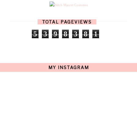
APRIL
(11)
MARCH
(17)
FEBRUARY
(13)
JANUARY
(15)
TOTAL PAGEVIEWS
DECEMBER
(11)
NOVEMBER
(9)
5
3
9
8
3
8
1
OCTOBER
(17)
SEPTEMBER
(15)
AUGUST
(15)
JULY
(15)
JUNE
(10)
MAY
(21)
MY INSTAGRAM
APRIL
(20)
MARCH
(10)
FEBRUARY
(12)
JANUARY
(15)
DECEMBER
(12)
NOVEMBER
(20)
OCTOBER
(14)
SEPTEMBER
(23)
AUGUST
(32)
JULY
(38)
JUNE
(34)
MAY
(59)