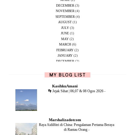
DECEMBER
(3)
NOVEMBER
(4)
SEPTEMBER
(4)
AUGUST
(1)
JULY
(3)
JUNE
(1)
MAY
(2)
MARCH
(6)
FEBRUARY
(2)
JANUARY
(2)
DECEMBER
(2)
NOVEMBER
(5)
OCTOBER
(1)
MY BLOG LIST
SEPTEMBER
(2)
JUNE
(1)
KasihkuAmani
MAY
(4)
👣 Jejak Sihat | 06,07 & 08 Ogos 2026
-
APRIL
(2)
FEBRUARY
(6)
DECEMBER
(1)
OCTOBER
(2)
SEPTEMBER
(1)
Marshalizadotcom
AUGUST
(2)
Raya Aidilfitri di China: Pengalaman Pertama Beraya
JULY
(4)
di Rantau Orang
-
JUNE
(2)