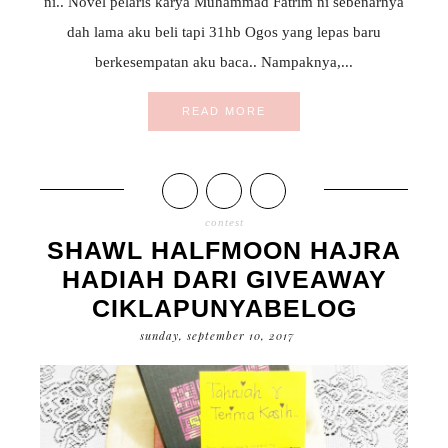
ni.. Novel pelaris karya Muhammad Fatrim ni sebenarnya
dah lama aku beli tapi 31hb Ogos yang lepas baru
berkesempatan aku baca.. Nampaknya,...
READ MORE
contest
SHAWL HALFMOON HAJRA
HADIAH DARI GIVEAWAY
CIKLAPUNYABELOG
sunday, september 10, 2017