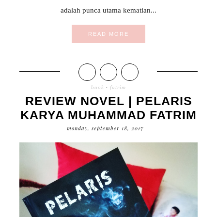
adalah punca utama kematian...
READ MORE
book
·
fatrim
REVIEW NOVEL | PELARIS
KARYA MUHAMMAD FATRIM
monday, september 18, 2017