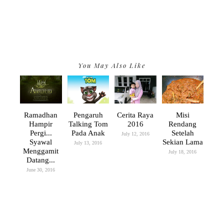
You May Also Like
Ramadhan
Pengaruh
Cerita Raya
Misi
Hampir
Talking Tom
2016
Rendang
Pergi...
Pada Anak
Setelah
July 12, 2016
Syawal
Sekian Lama
July 13, 2016
Menggamit
July 18, 2016
Datang...
June 30, 2016