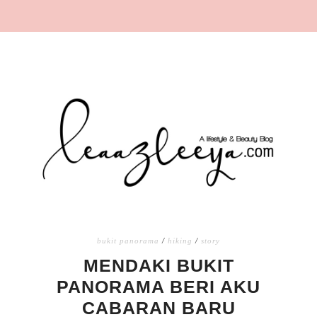
bukit panorama
/
hiking
/
story
MENDAKI BUKIT
PANORAMA BERI AKU
CABARAN BARU