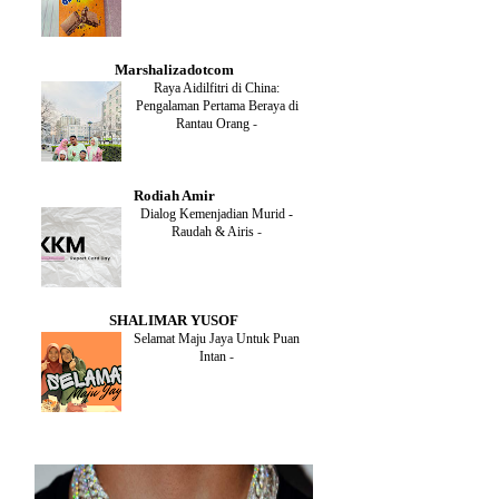
DECEMBER
(1)
OCTOBER
(2)
SEPTEMBER
(1)
Marshalizadotcom
AUGUST
(2)
Raya Aidilfitri di China:
JULY
(4)
Pengalaman Pertama Beraya di
JUNE
(2)
Rantau Orang
-
MAY
(4)
APRIL
(5)
MARCH
(2)
Rodiah Amir
FEBRUARY
(2)
Dialog Kemenjadian Murid -
JANUARY
(2)
Raudah & Airis
-
DECEMBER
(2)
NOVEMBER
(5)
OCTOBER
(3)
SEPTEMBER
(2)
SHALIMAR YUSOF
AUGUST
(2)
Selamat Maju Jaya Untuk Puan
JULY
(2)
Intan
-
MAY
(5)
APRIL
(2)
MARCH
(3)
FEBRUARY
(2)
JANUARY
(4)
DECEMBER
(4)
NOVEMBER
(3)