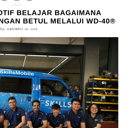
others
TIF BELAJAR BAGAIMANA
NGAN BETUL MELALUI WD-40®
ay, september 16, 2019