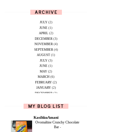
ARCHIVE
JULY
(2)
JUNE
(1)
APRIL
(2)
DECEMBER
(3)
NOVEMBER
(4)
SEPTEMBER
(4)
AUGUST
(1)
JULY
(3)
JUNE
(1)
MAY
(2)
MARCH
(6)
FEBRUARY
(2)
JANUARY
(2)
DECEMBER
(2)
NOVEMBER
(5)
OCTOBER
(1)
MY BLOG LIST
SEPTEMBER
(2)
JUNE
(1)
KasihkuAmani
MAY
(4)
Ovomaltine Crunchy Chocolate
APRIL
(2)
Bar
-
FEBRUARY
(6)