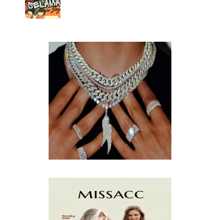
APRIL
(2)
MARCH
(3)
FEBRUARY
(2)
JANUARY
(4)
DECEMBER
(4)
NOVEMBER
(3)
OCTOBER
(9)
SEPTEMBER
(5)
AUGUST
(5)
JULY
(8)
JUNE
(15)
MAY
(13)
APRIL
(9)
MARCH
(10)
FEBRUARY
(5)
JANUARY
(3)
DECEMBER
(7)
NOVEMBER
(8)
OCTOBER
(4)
SEPTEMBER
(8)
AUGUST
(10)
JULY
(7)
JUNE
(8)
MAY
(13)