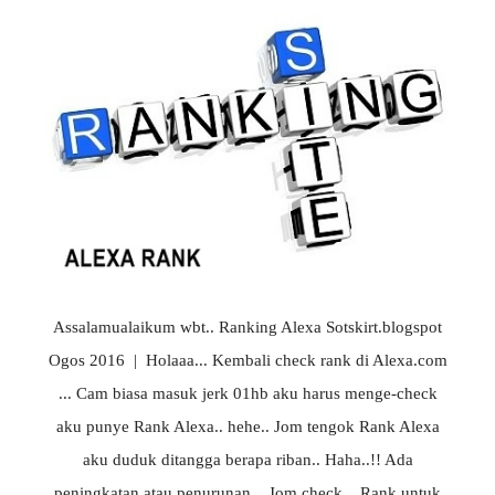
Assalamualaikum wbt.. Ranking Alexa Sotskirt.blogspot
Ogos 2016 | Holaaa... Kembali check rank di Alexa.com
... Cam biasa masuk jerk 01hb aku harus menge-check
aku punye Rank Alexa.. hehe.. Jom tengok Rank Alexa
aku duduk ditangga berapa riban.. Haha..!! Ada
peningkatan atau penurunan... Jom check... Rank untuk