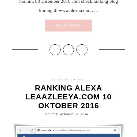
hari ini, 08 Disember 2016 Jom check ranking blog
korang di www.alexa.com... ...
READ MORE
alexa
·
blog
·
story
RANKING ALEXA
LEAAZLEEYA.COM 10
OKTOBER 2016
monday, october 10, 2016