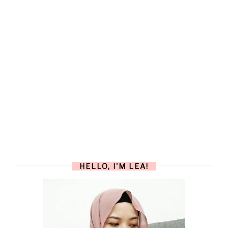
HELLO, I'M LEA!