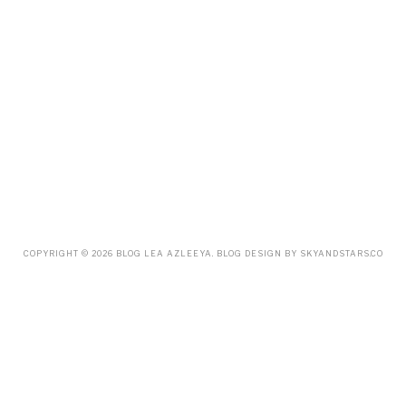
APRIL
(20)
MARCH
(10)
FEBRUARY
(12)
JANUARY
(15)
DECEMBER
(12)
NOVEMBER
(20)
OCTOBER
(14)
SEPTEMBER
(23)
AUGUST
(32)
JULY
(38)
JUNE
(34)
MAY
(59)
APRIL
(45)
MARCH
(18)
FEBRUARY
(19)
COPYRIGHT ©
2026
BLOG LEA AZLEEYA
. BLOG DESIGN BY
SKYANDSTARS.CO
JANUARY
(33)
DECEMBER
(65)
NOVEMBER
(85)
OCTOBER
(55)
SEPTEMBER
(61)
AUGUST
(70)
JULY
(42)
JUNE
(58)
MAY
(48)