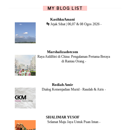
NOVEMBER
(5)
OCTOBER
(1)
MY BLOG LIST
SEPTEMBER
(2)
JUNE
(1)
KasihkuAmani
MAY
(4)
👣 Jejak Sihat | 06,07 & 08 Ogos 2026
-
APRIL
(2)
FEBRUARY
(6)
DECEMBER
(1)
OCTOBER
(2)
SEPTEMBER
(1)
Marshalizadotcom
AUGUST
(2)
Raya Aidilfitri di China: Pengalaman Pertama Beraya
JULY
(4)
di Rantau Orang
-
JUNE
(2)
MAY
(4)
APRIL
(5)
MARCH
(2)
Rodiah Amir
FEBRUARY
(2)
Dialog Kemenjadian Murid - Raudah & Airis
-
JANUARY
(2)
DECEMBER
(2)
NOVEMBER
(5)
OCTOBER
(3)
SEPTEMBER
(2)
SHALIMAR YUSOF
AUGUST
(2)
Selamat Maju Jaya Untuk Puan Intan
-
JULY
(2)
MAY
(5)