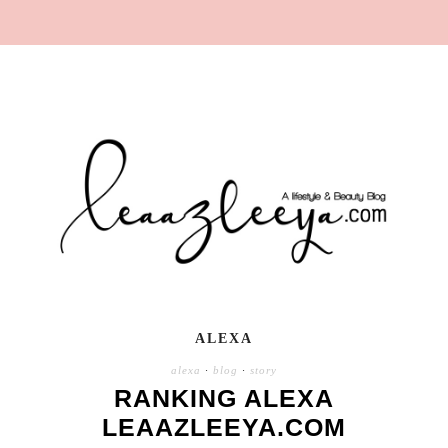
ALEXA
alexa
·
blog
·
story
RANKING ALEXA
LEAAZLEEYA.COM