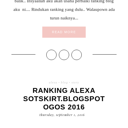
balik.. Insyaallah aku akan usaha perbaiki ranking blog
aku ni.... Rindukan ranking yang dulu.. Walaupown ada
turun naiknya...
READ MORE
alexa
·
blog
·
story
RANKING ALEXA
SOTSKIRT.BLOGSPOT
OGOS 2016
thursday, september 1, 2016