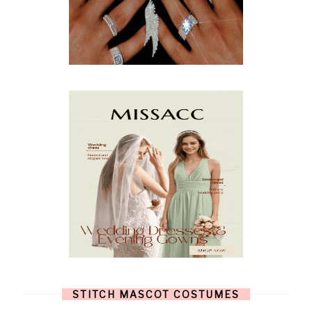
APRIL
(9)
MARCH
(10)
FEBRUARY
(5)
JANUARY
(3)
DECEMBER
(7)
NOVEMBER
(8)
OCTOBER
(4)
SEPTEMBER
(8)
AUGUST
(10)
JULY
(7)
JUNE
(8)
MAY
(13)
APRIL
(26)
MARCH
(13)
FEBRUARY
(1)
JANUARY
(6)
DECEMBER
(6)
NOVEMBER
(7)
OCTOBER
(11)
SEPTEMBER
(9)
AUGUST
(14)
JULY
(8)
JUNE
(4)
STITCH MASCOT COSTUMES
MAY
(12)