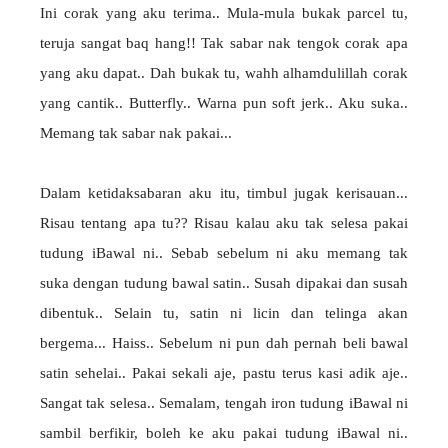
Ini corak yang aku terima.. Mula-mula bukak parcel tu,
teruja sangat baq hang!! Tak sabar nak tengok corak apa
yang aku dapat.. Dah bukak tu, wahh alhamdulillah corak
yang cantik.. Butterfly.. Warna pun soft jerk.. Aku suka..
Memang tak sabar nak pakai...
Dalam ketidaksabaran aku itu, timbul jugak kerisauan...
Risau tentang apa tu?? Risau kalau aku tak selesa pakai
tudung iBawal ni.. Sebab sebelum ni aku memang tak
suka dengan tudung bawal satin.. Susah dipakai dan susah
dibentuk.. Selain tu, satin ni licin dan telinga akan
bergema... Haiss.. Sebelum ni pun dah pernah beli bawal
satin sehelai.. Pakai sekali aje, pastu terus kasi adik aje..
Sangat tak selesa.. Semalam, tengah iron tudung iBawal ni
sambil berfikir, boleh ke aku pakai tudung iBawal ni..