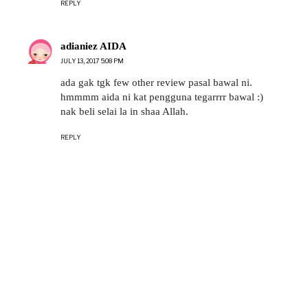
REPLY
adianiez AIDA
JULY 13, 2017 5:08 PM
ada gak tgk few other review pasal bawal ni.
hmmmm aida ni kat pengguna tegarrrr bawal :)
nak beli selai la in shaa Allah.
REPLY