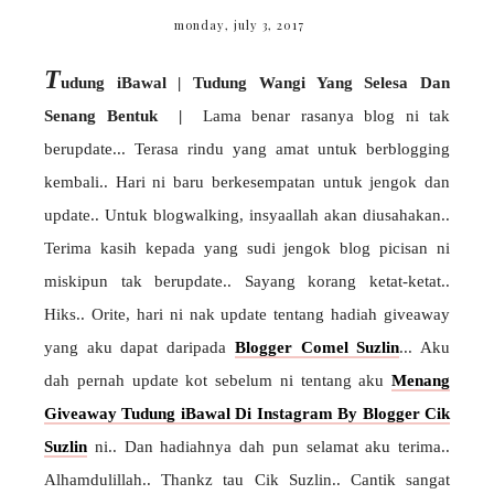
monday, july 3, 2017
T
udung iBawal | Tudung Wangi Yang Selesa Dan
Senang Bentuk |
Lama benar rasanya blog ni tak
berupdate... Terasa rindu yang amat untuk berblogging
kembali.. Hari ni baru berkesempatan untuk jengok dan
update.. Untuk blogwalking, insyaallah akan diusahakan..
Terima kasih kepada yang sudi jengok blog picisan ni
miskipun tak berupdate.. Sayang korang ketat-ketat..
Hiks.. Orite, hari ni nak update tentang hadiah giveaway
yang aku dapat daripada
Blogger Comel Suzlin
... Aku
dah pernah update kot sebelum ni tentang aku
Menang
Giveaway Tudung iBawal Di Instagram By Blogger Cik
Suzlin
ni.. Dan hadiahnya dah pun selamat aku terima..
Alhamdulillah.. Thankz tau Cik Suzlin.. Cantik sangat