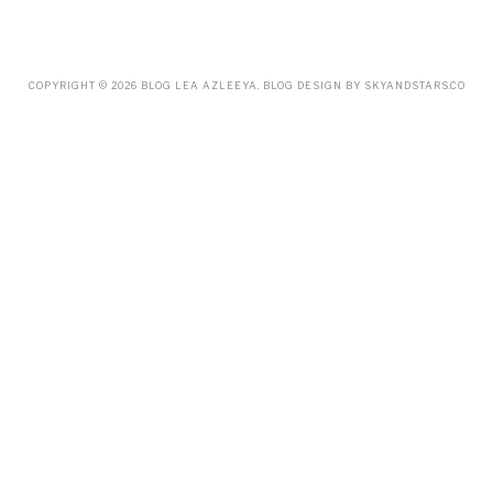
MARCH
(18)
FEBRUARY
(19)
JANUARY
(33)
DECEMBER
(65)
COPYRIGHT ©
2026
BLOG LEA AZLEEYA
. BLOG DESIGN BY
SKYANDSTARS.CO
NOVEMBER
(85)
OCTOBER
(55)
SEPTEMBER
(61)
AUGUST
(70)
JULY
(42)
JUNE
(58)
MAY
(48)
APRIL
(27)
MARCH
(31)
FEBRUARY
(2)
JANUARY
(5)
DECEMBER
(9)
NOVEMBER
(2)
OCTOBER
(3)
SEPTEMBER
(3)
JULY
(1)
APRIL
(1)
FEBRUARY
(4)
JANUARY
(1)
DECEMBER
(1)