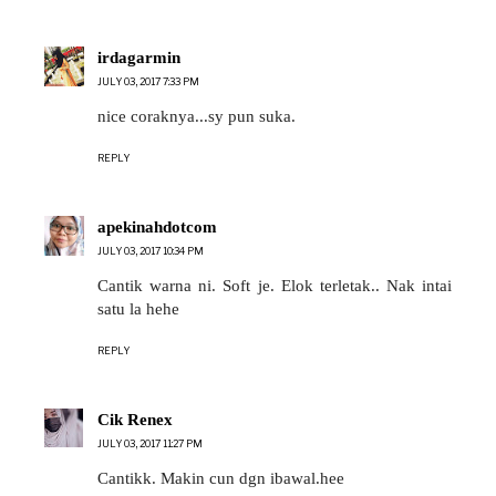
irdagarmin
JULY 03, 2017 7:33 PM
nice coraknya...sy pun suka.
REPLY
apekinahdotcom
JULY 03, 2017 10:34 PM
Cantik warna ni. Soft je. Elok terletak.. Nak intai
satu la hehe
REPLY
Cik Renex
JULY 03, 2017 11:27 PM
Cantikk. Makin cun dgn ibawal.hee