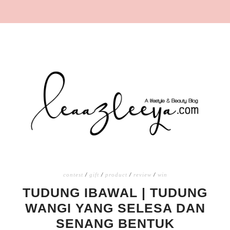
contest
/
gift
/
product
/
review
/
win
TUDUNG IBAWAL | TUDUNG
WANGI YANG SELESA DAN
SENANG BENTUK