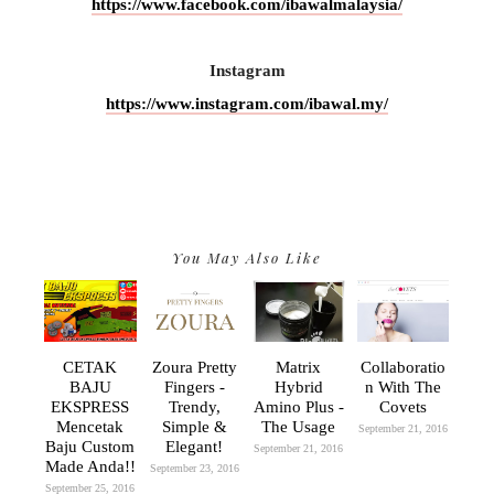
https://www.facebook.com/ibawalmalaysia/
Instagram
https://www.instagram.com/ibawal.my/
You May Also Like
CETAK
Zoura Pretty
Matrix
Collaboratio
BAJU
Fingers -
Hybrid
N With The
EKSPRESS
Trendy,
Amino Plus -
Covets
Mencetak
Simple &
The Usage
September 21, 2016
Baju Custom
Elegant!
September 21, 2016
Made Anda!!
September 23, 2016
September 25, 2016