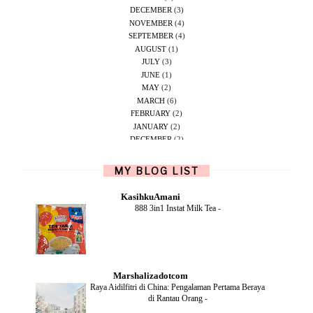
DECEMBER
(3)
NOVEMBER
(4)
SEPTEMBER
(4)
AUGUST
(1)
JULY
(3)
JUNE
(1)
MAY
(2)
MARCH
(6)
FEBRUARY
(2)
JANUARY
(2)
DECEMBER
(2)
NOVEMBER
(5)
OCTOBER
(1)
MY BLOG LIST
SEPTEMBER
(2)
JUNE
(1)
KasihkuAmani
MAY
(4)
888 3in1 Instat Milk Tea
-
APRIL
(2)
FEBRUARY
(6)
DECEMBER
(1)
OCTOBER
(2)
SEPTEMBER
(1)
Marshalizadotcom
AUGUST
(2)
Raya Aidilfitri di China: Pengalaman Pertama Beraya
JULY
(4)
di Rantau Orang
-
JUNE
(2)