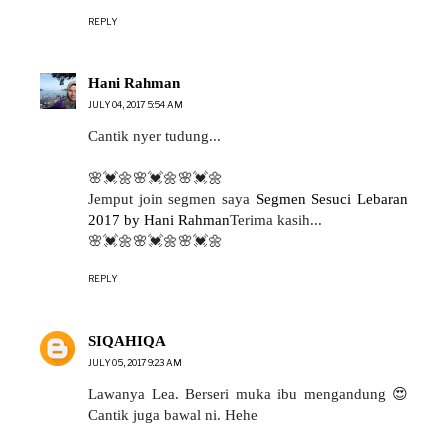
REPLY
Hani Rahman
JULY 04, 2017 5:54 AM
Cantik nyer tudung...
🌸💓🌼🌸💓🌼🌸💓🌼
Jemput join segmen saya
Segmen Sesuci Lebaran
2017 by Hani Rahman
Terima kasih...
🌸💓🌼🌸💓🌼🌸💓🌼
REPLY
SIQAHIQA
JULY 05, 2017 9:23 AM
Lawanya Lea. Berseri muka ibu mengandung 😍
Cantik juga bawal ni. Hehe