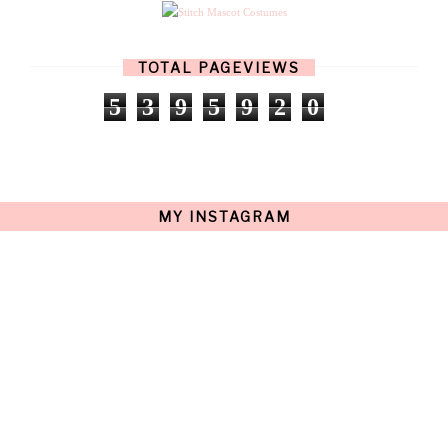
APRIL
(11)
MARCH
(17)
FEBRUARY
(13)
JANUARY
(15)
TOTAL PAGEVIEWS
DECEMBER
(11)
NOVEMBER
(9)
5
3
9
5
9
2
0
OCTOBER
(17)
SEPTEMBER
(15)
AUGUST
(15)
JULY
(15)
JUNE
(10)
MAY
(21)
MY INSTAGRAM
APRIL
(20)
MARCH
(10)
FEBRUARY
(12)
JANUARY
(15)
DECEMBER
(12)
NOVEMBER
(20)
OCTOBER
(14)
SEPTEMBER
(23)
AUGUST
(32)
JULY
(38)
JUNE
(34)
MAY
(59)
APRIL
(45)