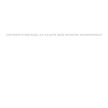
SEPTEMBER
(23)
AUGUST
(32)
JULY
(38)
JUNE
(34)
MAY
(59)
APRIL
(45)
MARCH
(18)
FEBRUARY
(19)
COPYRIGHT ©
2026
BLOG LEA AZLEEYA
. BLOG DESIGN BY
SKYANDSTARS.CO
JANUARY
(33)
DECEMBER
(65)
NOVEMBER
(85)
OCTOBER
(55)
SEPTEMBER
(61)
AUGUST
(70)
JULY
(42)
JUNE
(58)
MAY
(48)
APRIL
(27)
MARCH
(31)
FEBRUARY
(2)
JANUARY
(5)
DECEMBER
(9)
NOVEMBER
(2)
OCTOBER
(3)
SEPTEMBER
(3)