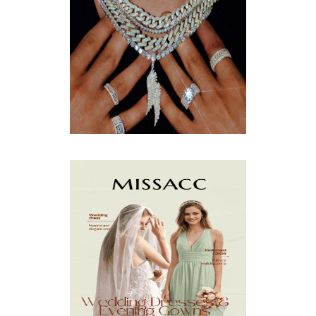
SEPTEMBER
(5)
AUGUST
(5)
JULY
(8)
JUNE
(15)
MAY
(13)
APRIL
(9)
MARCH
(10)
FEBRUARY
(5)
JANUARY
(3)
DECEMBER
(7)
NOVEMBER
(8)
OCTOBER
(4)
SEPTEMBER
(8)
AUGUST
(10)
JULY
(7)
JUNE
(8)
MAY
(13)
APRIL
(26)
MARCH
(13)
FEBRUARY
(1)
JANUARY
(6)
DECEMBER
(6)
NOVEMBER
(7)
OCTOBER
(11)