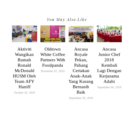
You May Also Like
Aktiviti
Oldtown
Ancasa
Ancasa
Wangikan
White Coffee
Royale
Junior Chef
Rumah
Partners With
Pekan,
2018
Ronald
Foodpanda
Pahang
Kembali
McDonald
Ceriakan
Lagi Dengan
November 02, 2019
HUSM Oleh
Anak-Anak
Kerjasama
Team AFY
Yang Kurang
Adabi
Haniff
Bernasib
September 04, 2019
Baik
October 16, 2019
September 30, 2019