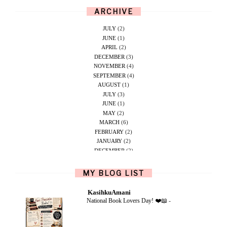
ARCHIVE
JULY
(2)
JUNE
(1)
APRIL
(2)
DECEMBER
(3)
NOVEMBER
(4)
SEPTEMBER
(4)
AUGUST
(1)
JULY
(3)
JUNE
(1)
MAY
(2)
MARCH
(6)
FEBRUARY
(2)
JANUARY
(2)
DECEMBER
(2)
NOVEMBER
(5)
OCTOBER
(1)
MY BLOG LIST
SEPTEMBER
(2)
JUNE
(1)
KasihkuAmani
MAY
(4)
National Book Lovers Day! ❤️📖
-
APRIL
(2)
FEBRUARY
(6)
DECEMBER
(1)