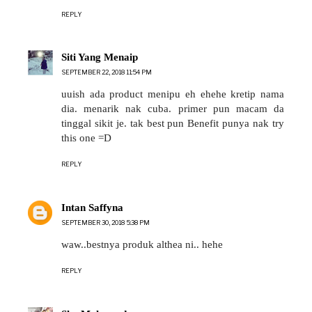
REPLY
Siti Yang Menaip
SEPTEMBER 22, 2018 11:54 PM
uuish ada product menipu eh ehehe kretip nama
dia. menarik nak cuba. primer pun macam da
tinggal sikit je. tak best pun Benefit punya nak try
this one =D
REPLY
Intan Saffyna
SEPTEMBER 30, 2018 5:38 PM
waw..bestnya produk althea ni.. hehe
REPLY