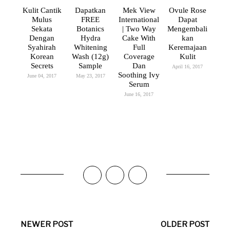
Kulit Cantik
Dapatkan
Mek View
Ovule Rose
Mulus
FREE
International
Dapat
Sekata
Botanics
| Two Way
Mengembali
Dengan
Hydra
Cake With
Kan
Syahirah
Whitening
Full
Keremajaan
Korean
Wash (12g)
Coverage
Kulit
Secrets
Sample
Dan
April 16, 2017
Soothing Ivy
June 04, 2017
May 23, 2017
Serum
June 16, 2017
NEWER POST
OLDER POST