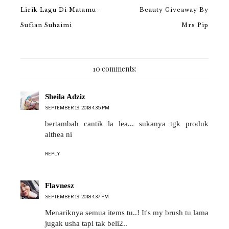
Lirik Lagu Di Matamu -
Beauty Giveaway By
Sufian Suhaimi
Mrs Pip
10 comments:
Sheila Adziz
SEPTEMBER 19, 2018 4:35 PM
bertambah cantik la lea... sukanya tgk produk
althea ni
REPLY
Flavnesz
SEPTEMBER 19, 2018 4:37 PM
Menariknya semua items tu..! It's my brush tu lama
jugak usha tapi tak beli2..