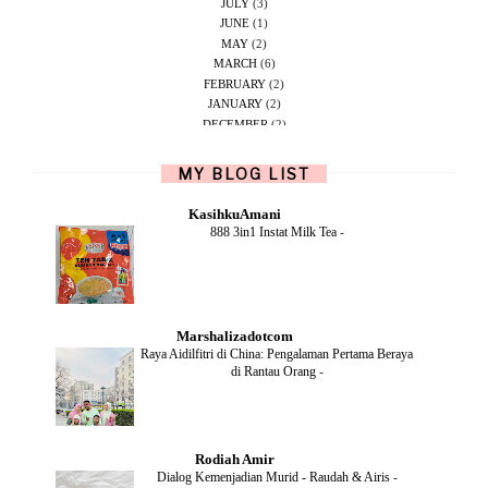
JULY
(3)
JUNE
(1)
MAY
(2)
MARCH
(6)
FEBRUARY
(2)
JANUARY
(2)
DECEMBER
(2)
NOVEMBER
(5)
OCTOBER
(1)
MY BLOG LIST
SEPTEMBER
(2)
JUNE
(1)
KasihkuAmani
MAY
(4)
888 3in1 Instat Milk Tea
-
APRIL
(2)
FEBRUARY
(6)
DECEMBER
(1)
OCTOBER
(2)
SEPTEMBER
(1)
Marshalizadotcom
AUGUST
(2)
Raya Aidilfitri di China: Pengalaman Pertama Beraya
JULY
(4)
di Rantau Orang
-
JUNE
(2)
MAY
(4)
APRIL
(5)
MARCH
(2)
Rodiah Amir
FEBRUARY
(2)
Dialog Kemenjadian Murid - Raudah & Airis
-
JANUARY
(2)