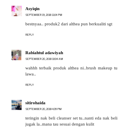
Asyiqin
SEPTEMBER 19, 2018 11:04 PM
bestnyaa.. produk2 dari althea pun berkualiti sgt
REPLY
Rabiahtul adawiyah
SEPTEMBER 20, 2018 10:04 AM
wahhh terbaik produk althea ni..brush makeup tu
lawa..
REPLY
sitirohaida
SEPTEMBER 20, 2018 4:39 PM
teringin nak beli cleanser set tu..nanti eda nak beli
jugak la..mana tau sesuai dengan kulit