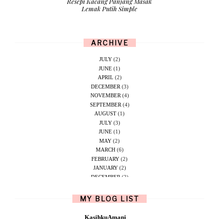
Resepi Kacang Panjang Masak
Lemak Putih Simple
ARCHIVE
JULY
(2)
JUNE
(1)
APRIL
(2)
DECEMBER
(3)
NOVEMBER
(4)
SEPTEMBER
(4)
AUGUST
(1)
JULY
(3)
JUNE
(1)
MAY
(2)
MARCH
(6)
FEBRUARY
(2)
JANUARY
(2)
DECEMBER
(2)
NOVEMBER
(5)
OCTOBER
(1)
MY BLOG LIST
SEPTEMBER
(2)
JUNE
(1)
KasihkuAmani