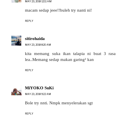
MAY 23, 2018 12:11 AM
macam sedap jeee!!buleh try nanti ni!
REPLY
sitirohaida
MAY 23, 2018 8:20 AM
kita memang suka ikan talapia ni buat 3 rasa
lea..Memang sedap makan garing² kan
REPLY
MiYOKO SuKi
MAY 23, 2018 9:22 AM
Bole try nnti. Nmpk menyelerakan sgt
REPLY