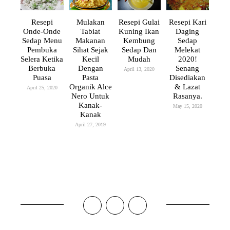
Resepi
Mulakan
Resepi Gulai
Resepi Kari
Onde-Onde
Tabiat
Kuning Ikan
Daging
Sedap Menu
Makanan
Kembung
Sedap
Pembuka
Sihat Sejak
Sedap Dan
Melekat
Selera Ketika
Kecil
Mudah
2020!
Berbuka
Dengan
Senang
April 13, 2020
Puasa
Pasta
Disediakan
Organik Alce
& Lazat
April 25, 2020
Nero Untuk
Rasanya.
Kanak-
May 15, 2020
Kanak
April 27, 2019