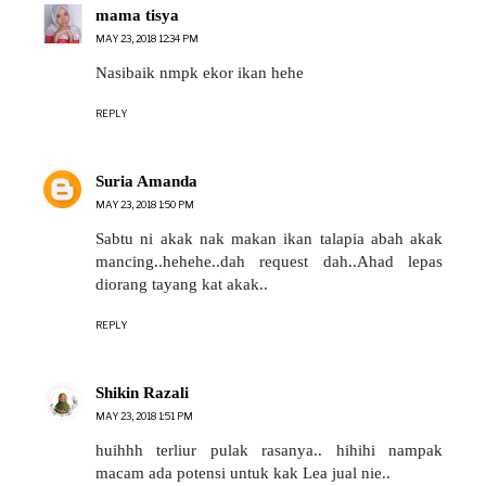
mama tisya
MAY 23, 2018 12:34 PM
Nasibaik nmpk ekor ikan hehe
REPLY
Suria Amanda
MAY 23, 2018 1:50 PM
Sabtu ni akak nak makan ikan talapia abah akak
mancing..hehehe..dah request dah..Ahad lepas
diorang tayang kat akak..
REPLY
Shikin Razali
MAY 23, 2018 1:51 PM
huihhh terliur pulak rasanya.. hihihi nampak
macam ada potensi untuk kak Lea jual nie..