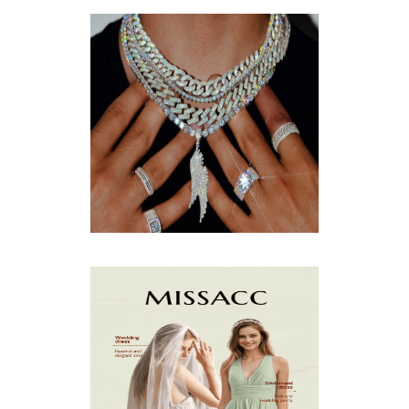
JANUARY
(4)
DECEMBER
(4)
NOVEMBER
(3)
OCTOBER
(9)
SEPTEMBER
(5)
AUGUST
(5)
JULY
(8)
JUNE
(15)
MAY
(13)
APRIL
(9)
MARCH
(10)
FEBRUARY
(5)
JANUARY
(3)
DECEMBER
(7)
NOVEMBER
(8)
OCTOBER
(4)
SEPTEMBER
(8)
AUGUST
(10)
JULY
(7)
JUNE
(8)
MAY
(13)
APRIL
(26)
MARCH
(13)
FEBRUARY
(1)
JANUARY
(6)