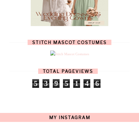
DECEMBER
(6)
NOVEMBER
(7)
OCTOBER
(11)
SEPTEMBER
(9)
AUGUST
(14)
JULY
(8)
JUNE
(4)
STITCH MASCOT COSTUMES
MAY
(12)
APRIL
(11)
MARCH
(17)
FEBRUARY
(13)
JANUARY
(15)
TOTAL PAGEVIEWS
DECEMBER
(11)
NOVEMBER
(9)
5
3
9
5
1
4
6
OCTOBER
(17)
SEPTEMBER
(15)
AUGUST
(15)
JULY
(15)
JUNE
(10)
MAY
(21)
MY INSTAGRAM
APRIL
(20)
MARCH
(10)
FEBRUARY
(12)
JANUARY
(15)