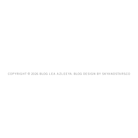
DECEMBER
(12)
NOVEMBER
(20)
OCTOBER
(14)
SEPTEMBER
(23)
AUGUST
(32)
JULY
(38)
JUNE
(34)
MAY
(59)
APRIL
(45)
MARCH
(18)
FEBRUARY
(19)
JANUARY
(33)
DECEMBER
(65)
COPYRIGHT ©
2026
BLOG LEA AZLEEYA
. BLOG DESIGN BY
SKYANDSTARS.CO
NOVEMBER
(85)
OCTOBER
(55)
SEPTEMBER
(61)
AUGUST
(70)
JULY
(42)
JUNE
(58)
MAY
(48)
APRIL
(27)
MARCH
(31)
FEBRUARY
(2)
JANUARY
(5)