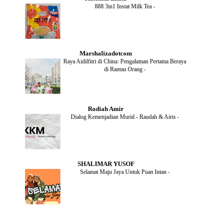
MAY
(4)
888 3in1 Instat Milk Tea
-
APRIL
(2)
FEBRUARY
(6)
DECEMBER
(1)
OCTOBER
(2)
SEPTEMBER
(1)
Marshalizadotcom
AUGUST
(2)
Raya Aidilfitri di China: Pengalaman Pertama Beraya
JULY
(4)
di Rantau Orang
-
JUNE
(2)
MAY
(4)
APRIL
(5)
MARCH
(2)
Rodiah Amir
FEBRUARY
(2)
Dialog Kemenjadian Murid - Raudah & Airis
-
JANUARY
(2)
DECEMBER
(2)
NOVEMBER
(5)
OCTOBER
(3)
SEPTEMBER
(2)
SHALIMAR YUSOF
AUGUST
(2)
Selamat Maju Jaya Untuk Puan Intan
-
JULY
(2)
MAY
(5)
APRIL
(2)
MARCH
(3)
FEBRUARY
(2)