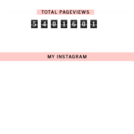
FEBRUARY
(13)
JANUARY
(15)
TOTAL PAGEVIEWS
DECEMBER
(11)
NOVEMBER
(9)
5
4
0
1
6
0
1
OCTOBER
(17)
SEPTEMBER
(15)
AUGUST
(15)
JULY
(15)
JUNE
(10)
MAY
(21)
MY INSTAGRAM
APRIL
(20)
MARCH
(10)
FEBRUARY
(12)
JANUARY
(15)
DECEMBER
(12)
NOVEMBER
(20)
OCTOBER
(14)
SEPTEMBER
(23)
AUGUST
(32)
JULY
(38)
JUNE
(34)
MAY
(59)
APRIL
(45)
MARCH
(18)