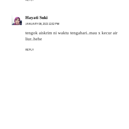
Hayati Suki
JANUARY 08, 2021 12:32 PM
tengok aiskrim ni waktu tengahari..mau x kecur air
liur..hehe
REPLY