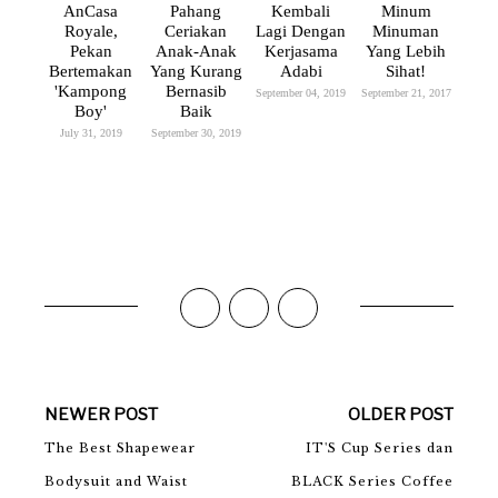
AnCasa
Pahang
Kembali
Minum
Royale,
Ceriakan
Lagi Dengan
Minuman
Pekan
Anak-Anak
Kerjasama
Yang Lebih
Bertemakan
Yang Kurang
Adabi
Sihat!
'Kampong
Bernasib
September 04, 2019
September 21, 2017
Boy'
Baik
July 31, 2019
September 30, 2019
NEWER POST
OLDER POST
The Best Shapewear
IT'S Cup Series dan
Bodysuit and Waist
BLACK Series Coffee