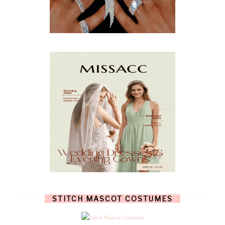
FEBRUARY
(5)
JANUARY
(3)
DECEMBER
(7)
NOVEMBER
(8)
OCTOBER
(4)
SEPTEMBER
(8)
AUGUST
(10)
JULY
(7)
JUNE
(8)
MAY
(13)
APRIL
(26)
MARCH
(13)
FEBRUARY
(1)
JANUARY
(6)
DECEMBER
(6)
NOVEMBER
(7)
OCTOBER
(11)
SEPTEMBER
(9)
AUGUST
(14)
JULY
(8)
JUNE
(4)
STITCH MASCOT COSTUMES
MAY
(12)
APRIL
(11)
MARCH
(17)