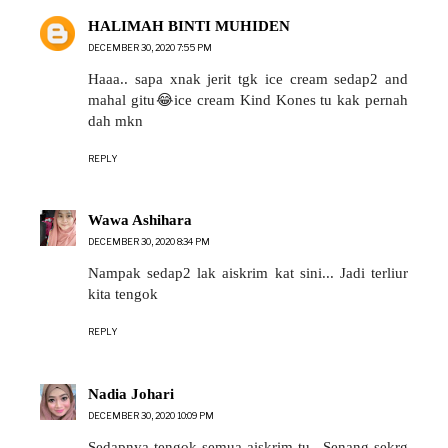
HALIMAH BINTI MUHIDEN
DECEMBER 30, 2020 7:55 PM
Haaa.. sapa xnak jerit tgk ice cream sedap2 and
mahal gitu😂ice cream Kind Kones tu kak pernah
dah mkn
REPLY
Wawa Ashihara
DECEMBER 30, 2020 8:34 PM
Nampak sedap2 lak aiskrim kat sini... Jadi terliur
kita tengok
REPLY
Nadia Johari
DECEMBER 30, 2020 10:09 PM
Sedapnya tengok semua aiskrim tu.. Senang sekrg