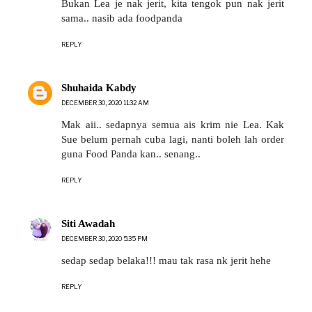
Bukan Lea je nak jerit, kita tengok pun nak jerit
sama.. nasib ada foodpanda
REPLY
Shuhaida Kabdy
DECEMBER 30, 2020 11:32 AM
Mak aii.. sedapnya semua ais krim nie Lea. Kak
Sue belum pernah cuba lagi, nanti boleh lah order
guna Food Panda kan.. senang..
REPLY
Siti Awadah
DECEMBER 30, 2020 5:35 PM
sedap sedap belaka!!! mau tak rasa nk jerit hehe
REPLY