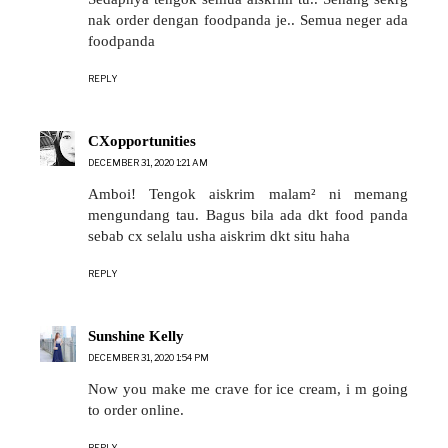
nak order dengan foodpanda je.. Semua neger ada
foodpanda
REPLY
CXopportunities
DECEMBER 31, 2020 1:21 AM
Amboi! Tengok aiskrim malam² ni memang
mengundang tau. Bagus bila ada dkt food panda
sebab cx selalu usha aiskrim dkt situ haha
REPLY
Sunshine Kelly
DECEMBER 31, 2020 1:54 PM
Now you make me crave for ice cream, i m going
to order online.
REPLY