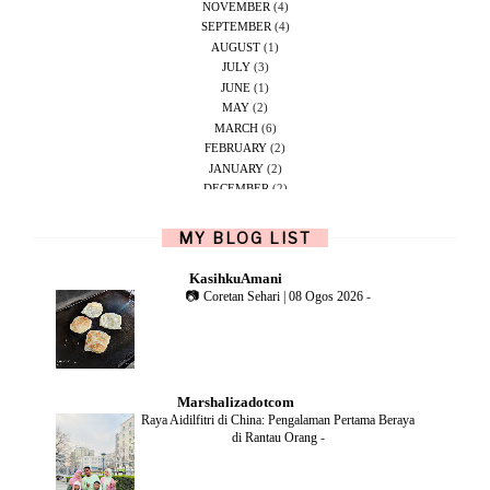
NOVEMBER
(4)
SEPTEMBER
(4)
AUGUST
(1)
JULY
(3)
JUNE
(1)
MAY
(2)
MARCH
(6)
FEBRUARY
(2)
JANUARY
(2)
DECEMBER
(2)
NOVEMBER
(5)
OCTOBER
(1)
MY BLOG LIST
SEPTEMBER
(2)
JUNE
(1)
KasihkuAmani
MAY
(4)
📷 Coretan Sehari | 08 Ogos 2026
-
APRIL
(2)
FEBRUARY
(6)
DECEMBER
(1)
OCTOBER
(2)
SEPTEMBER
(1)
Marshalizadotcom
AUGUST
(2)
Raya Aidilfitri di China: Pengalaman Pertama Beraya
JULY
(4)
di Rantau Orang
-
JUNE
(2)
MAY
(4)