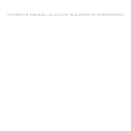
FEBRUARY
(19)
JANUARY
(33)
DECEMBER
(65)
COPYRIGHT ©
2026
BLOG LEA AZLEEYA
. BLOG DESIGN BY
SKYANDSTARS.CO
NOVEMBER
(85)
OCTOBER
(55)
SEPTEMBER
(61)
AUGUST
(70)
JULY
(42)
JUNE
(58)
MAY
(48)
APRIL
(27)
MARCH
(31)
FEBRUARY
(2)
JANUARY
(5)
DECEMBER
(9)
NOVEMBER
(2)
OCTOBER
(3)
SEPTEMBER
(3)
JULY
(1)
APRIL
(1)
FEBRUARY
(4)
JANUARY
(1)
DECEMBER
(1)
OCTOBER
(2)