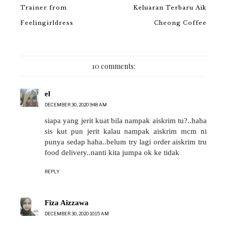
Trainer from
Keluaran Terbaru Aik
Feelingirldress
Cheong Coffee
10 comments:
el
DECEMBER 30, 2020 9:48 AM
siapa yang jerit kuat bila nampak aiskrim tu?..haha
sis kut pun jerit kalau nampak aiskrim mcm ni
punya sedap haha..belum try lagi order aiskrim tru
food delivery..nanti kita jumpa ok ke tidak
REPLY
Fiza Aizzawa
DECEMBER 30, 2020 10:15 AM