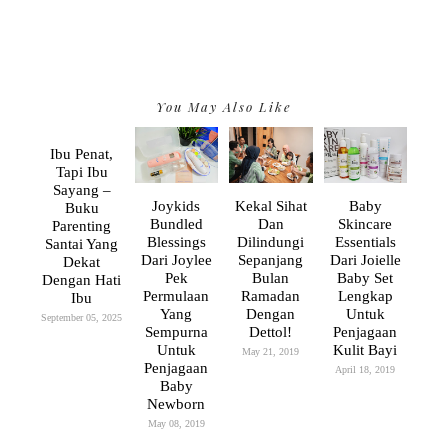
You May Also Like
Ibu Penat,
Tapi Ibu
Sayang –
Joykids
Kekal Sihat
Baby
Buku
Bundled
Dan
Skincare
Parenting
Blessings
Dilindungi
Essentials
Santai Yang
Dari Joylee
Sepanjang
Dari Joielle
Dekat
Pek
Bulan
Baby Set
Dengan Hati
Permulaan
Ramadan
Lengkap
Ibu
Yang
Dengan
Untuk
September 05, 2025
Sempurna
Dettol!
Penjagaan
Untuk
Kulit Bayi
May 21, 2019
Penjagaan
April 18, 2019
Baby
Newborn
May 08, 2019