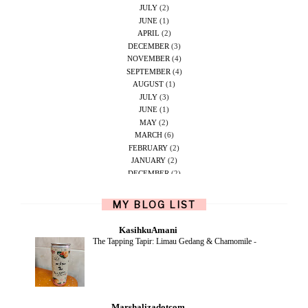
JULY
(2)
JUNE
(1)
APRIL
(2)
DECEMBER
(3)
NOVEMBER
(4)
SEPTEMBER
(4)
AUGUST
(1)
JULY
(3)
JUNE
(1)
MAY
(2)
MARCH
(6)
FEBRUARY
(2)
JANUARY
(2)
DECEMBER
(2)
NOVEMBER
(5)
OCTOBER
(1)
MY BLOG LIST
SEPTEMBER
(2)
JUNE
(1)
KasihkuAmani
MAY
(4)
The Tapping Tapir: Limau Gedang & Chamomile
-
APRIL
(2)
FEBRUARY
(6)
DECEMBER
(1)
OCTOBER
(2)
SEPTEMBER
(1)
Marshalizadotcom