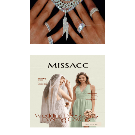
JULY
(8)
JUNE
(15)
MAY
(13)
APRIL
(9)
MARCH
(10)
FEBRUARY
(5)
JANUARY
(3)
DECEMBER
(7)
NOVEMBER
(8)
OCTOBER
(4)
SEPTEMBER
(8)
AUGUST
(10)
JULY
(7)
JUNE
(8)
MAY
(13)
APRIL
(26)
MARCH
(13)
FEBRUARY
(1)
JANUARY
(6)
DECEMBER
(6)
NOVEMBER
(7)
OCTOBER
(11)
SEPTEMBER
(9)
AUGUST
(14)
JULY
(8)