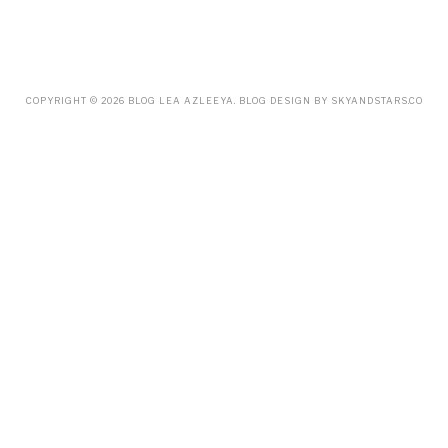
JUNE
(34)
MAY
(59)
APRIL
(45)
MARCH
(18)
FEBRUARY
(19)
COPYRIGHT ©
2026
BLOG LEA AZLEEYA
. BLOG DESIGN BY
SKYANDSTARS.CO
JANUARY
(33)
DECEMBER
(65)
NOVEMBER
(85)
OCTOBER
(55)
SEPTEMBER
(61)
AUGUST
(70)
JULY
(42)
JUNE
(58)
MAY
(48)
APRIL
(27)
MARCH
(31)
FEBRUARY
(2)
JANUARY
(5)
DECEMBER
(9)
NOVEMBER
(2)
OCTOBER
(3)
SEPTEMBER
(3)
JULY
(1)
APRIL
(1)