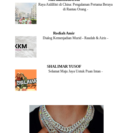
AUGUST
(2)
Raya Aidilfitri di China: Pengalaman Pertama Beraya
JULY
(4)
di Rantau Orang
-
JUNE
(2)
MAY
(4)
APRIL
(5)
MARCH
(2)
Rodiah Amir
FEBRUARY
(2)
Dialog Kemenjadian Murid - Raudah & Airis
-
JANUARY
(2)
DECEMBER
(2)
NOVEMBER
(5)
OCTOBER
(3)
SEPTEMBER
(2)
SHALIMAR YUSOF
AUGUST
(2)
Selamat Maju Jaya Untuk Puan Intan
-
JULY
(2)
MAY
(5)
APRIL
(2)
MARCH
(3)
FEBRUARY
(2)
JANUARY
(4)
DECEMBER
(4)
NOVEMBER
(3)
OCTOBER
(9)
SEPTEMBER
(5)
AUGUST
(5)