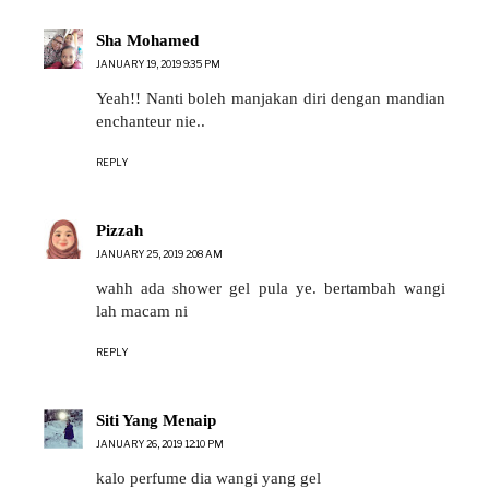
Sha Mohamed
JANUARY 19, 2019 9:35 PM
Yeah!! Nanti boleh manjakan diri dengan mandian
enchanteur nie..
REPLY
Pizzah
JANUARY 25, 2019 2:08 AM
wahh ada shower gel pula ye. bertambah wangi
lah macam ni
REPLY
Siti Yang Menaip
JANUARY 26, 2019 12:10 PM
kalo perfume dia wangi yang gel