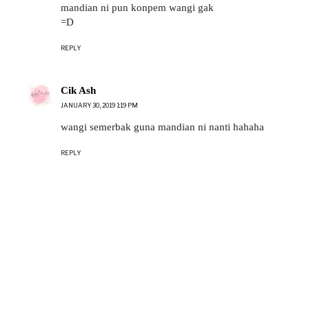
mandian ni pun konpem wangi gak
=D
REPLY
Cik Ash
JANUARY 30, 2019 1:19 PM
wangi semerbak guna mandian ni nanti hahaha
REPLY