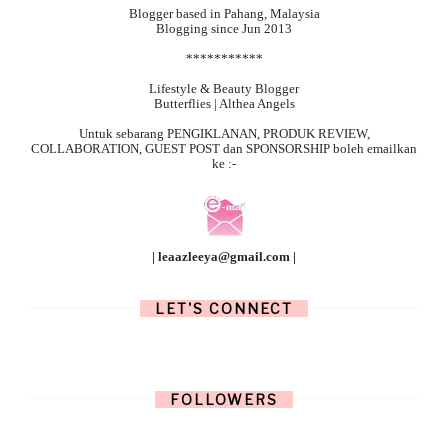
Blogger based in Pahang, Malaysia
Blogging since Jun 2013
***********
Lifestyle & Beauty Blogger
Butterflies | Althea Angels
Untuk sebarang
PENGIKLANAN, PRODUK REVIEW,
COLLABORATION, GUEST POST dan SPONSORSHIP boleh emailkan
ke :-
| leaazleeya@gmail.com |
LET'S CONNECT
FOLLOWERS