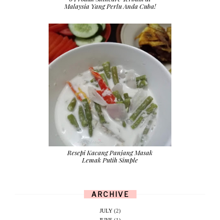
Malaysia Yang Perlu Anda Cuba!
Resepi Kacang Panjang Masak
Lemak Putih Simple
ARCHIVE
JULY
(2)
JUNE
(1)