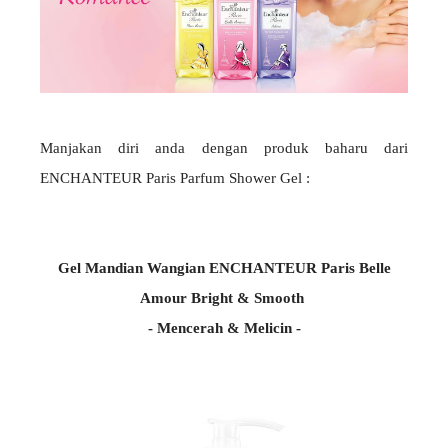
Manjakan diri anda dengan produk baharu dari
ENCHANTEUR Paris Parfum Shower Gel :
Gel Mandian Wangian ENCHANTEUR Paris Belle
Amour Bright & Smooth
- Mencerah & Melicin -