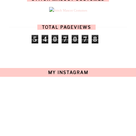
MAY
(12)
APRIL
(11)
MARCH
(17)
FEBRUARY
(13)
JANUARY
(15)
TOTAL PAGEVIEWS
DECEMBER
(11)
NOVEMBER
(9)
5
4
0
7
0
7
8
OCTOBER
(17)
SEPTEMBER
(15)
AUGUST
(15)
JULY
(15)
JUNE
(10)
MAY
(21)
MY INSTAGRAM
APRIL
(20)
MARCH
(10)
FEBRUARY
(12)
JANUARY
(15)
DECEMBER
(12)
NOVEMBER
(20)
OCTOBER
(14)
SEPTEMBER
(23)
AUGUST
(32)
JULY
(38)
JUNE
(34)