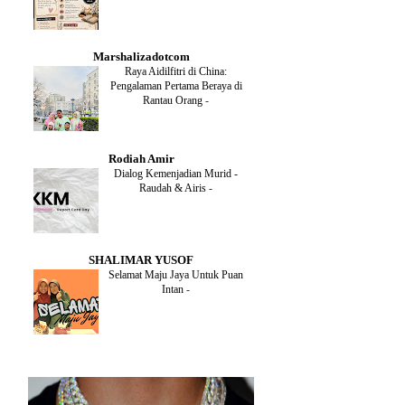
DECEMBER
(1)
OCTOBER
(2)
SEPTEMBER
(1)
Marshalizadotcom
AUGUST
(2)
Raya Aidilfitri di China:
JULY
(4)
Pengalaman Pertama Beraya di
JUNE
(2)
Rantau Orang
-
MAY
(4)
APRIL
(5)
MARCH
(2)
Rodiah Amir
FEBRUARY
(2)
Dialog Kemenjadian Murid -
JANUARY
(2)
Raudah & Airis
-
DECEMBER
(2)
NOVEMBER
(5)
OCTOBER
(3)
SEPTEMBER
(2)
SHALIMAR YUSOF
AUGUST
(2)
Selamat Maju Jaya Untuk Puan
JULY
(2)
Intan
-
MAY
(5)
APRIL
(2)
MARCH
(3)
FEBRUARY
(2)
JANUARY
(4)
DECEMBER
(4)
NOVEMBER
(3)