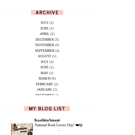
ARCHIVE
JULY
(2)
JUNE
(1)
APRIL
(2)
DECEMBER
(3)
NOVEMBER
(4)
SEPTEMBER
(4)
AUGUST
(1)
JULY
(3)
JUNE
(1)
MAY
(2)
MARCH
(6)
FEBRUARY
(2)
JANUARY
(2)
DECEMBER
(2)
NOVEMBER
(5)
OCTOBER
(1)
MY BLOG LIST
SEPTEMBER
(2)
JUNE
(1)
KasihkuAmani
MAY
(4)
National Book Lovers Day! ❤️📖
APRIL
(2)
-
FEBRUARY
(6)