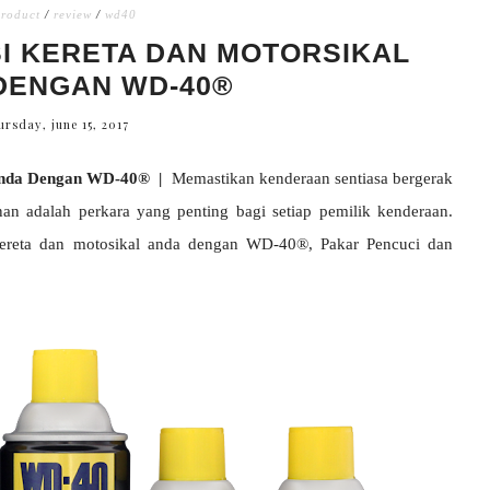
roduct
/
review
/
wd40
I KERETA DAN MOTORSIKAL
DENGAN WD-40®
ursday, june 15, 2017
Anda Dengan WD-40® |
Memastikan kenderaan sentiasa bergerak
nan adalah perkara yang penting bagi setiap pemilik kenderaan.
kereta dan motosikal anda dengan WD-40®, Pakar Pencuci dan