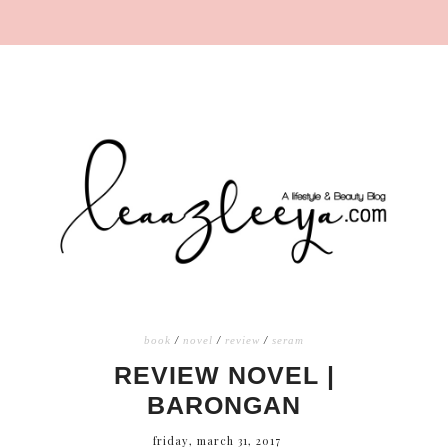
book
/
novel
/
review
/
seram
REVIEW NOVEL |
BARONGAN
friday, march 31, 2017