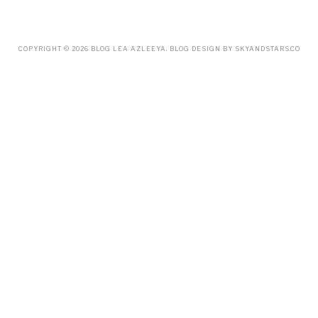
MARCH
(18)
FEBRUARY
(19)
JANUARY
(33)
DECEMBER
(65)
COPYRIGHT ©
2026
BLOG LEA AZLEEYA
. BLOG DESIGN BY
SKYANDSTARS.CO
NOVEMBER
(85)
OCTOBER
(55)
SEPTEMBER
(61)
AUGUST
(70)
JULY
(42)
JUNE
(58)
MAY
(48)
APRIL
(27)
MARCH
(31)
FEBRUARY
(2)
JANUARY
(5)
DECEMBER
(9)
NOVEMBER
(2)
OCTOBER
(3)
SEPTEMBER
(3)
JULY
(1)
APRIL
(1)
FEBRUARY
(4)
JANUARY
(1)
DECEMBER
(1)