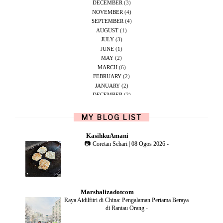
DECEMBER
(3)
NOVEMBER
(4)
SEPTEMBER
(4)
AUGUST
(1)
JULY
(3)
JUNE
(1)
MAY
(2)
MARCH
(6)
FEBRUARY
(2)
JANUARY
(2)
DECEMBER
(2)
NOVEMBER
(5)
OCTOBER
(1)
MY BLOG LIST
SEPTEMBER
(2)
JUNE
(1)
KasihkuAmani
MAY
(4)
📷 Coretan Sehari | 08 Ogos 2026
-
APRIL
(2)
FEBRUARY
(6)
DECEMBER
(1)
OCTOBER
(2)
SEPTEMBER
(1)
Marshalizadotcom
AUGUST
(2)
Raya Aidilfitri di China: Pengalaman Pertama Beraya
JULY
(4)
di Rantau Orang
-
JUNE
(2)