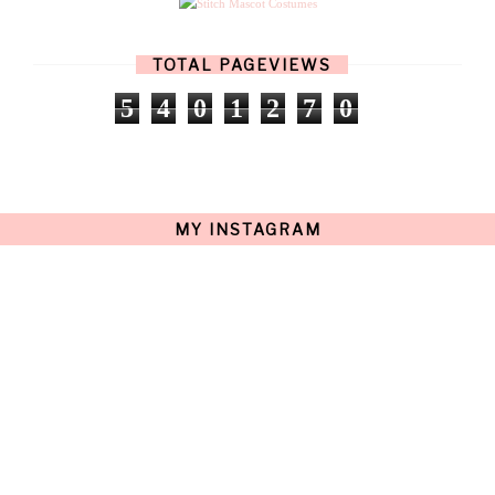
MARCH
(17)
FEBRUARY
(13)
JANUARY
(15)
TOTAL PAGEVIEWS
DECEMBER
(11)
NOVEMBER
(9)
5
4
0
1
2
7
0
OCTOBER
(17)
SEPTEMBER
(15)
AUGUST
(15)
JULY
(15)
JUNE
(10)
MAY
(21)
MY INSTAGRAM
APRIL
(20)
MARCH
(10)
FEBRUARY
(12)
JANUARY
(15)
DECEMBER
(12)
NOVEMBER
(20)
OCTOBER
(14)
SEPTEMBER
(23)
AUGUST
(32)
JULY
(38)
JUNE
(34)
MAY
(59)
APRIL
(45)