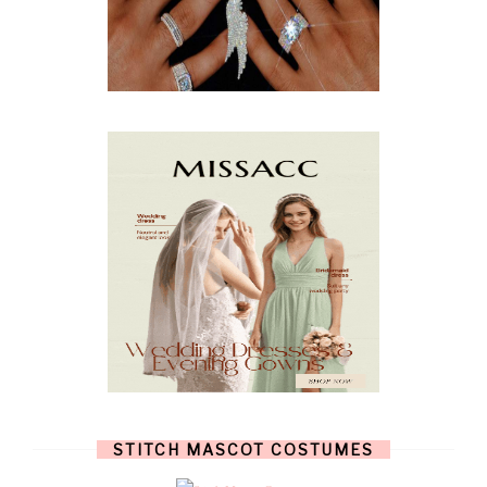
MARCH
(10)
FEBRUARY
(5)
JANUARY
(3)
DECEMBER
(7)
NOVEMBER
(8)
OCTOBER
(4)
SEPTEMBER
(8)
AUGUST
(10)
JULY
(7)
JUNE
(8)
MAY
(13)
APRIL
(26)
MARCH
(13)
FEBRUARY
(1)
JANUARY
(6)
DECEMBER
(6)
NOVEMBER
(7)
OCTOBER
(11)
SEPTEMBER
(9)
AUGUST
(14)
JULY
(8)
JUNE
(4)
STITCH MASCOT COSTUMES
MAY
(12)
APRIL
(11)