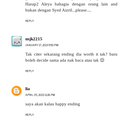
Harap2 Aleya bahagia dengan orang lain and
bukan dengan Syed Aizril...please....
REPLY
nsjk2215
JANUARY 17, 2023 9:50 PM
Tak citer sekarang ending dia worth it tak? baru
boleh decide sama ada nak baca atau tak 😌
REPLY
lia
APRIL 05, 2023 11:26 PM
saya akan kalau happy ending
REPLY