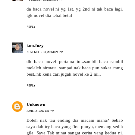
da baca novel ni yg 1st. yg 2nd ni tak baca lagi.
tgk novel dia tebal betul
REPLY
iam.fuzy
NOVEMBER 03, 2016 8:24 PM
dh baca novel pertama tu...sambil baca sambil
meleleh airmata..sampai nak baca pun sukar..mmg
best..nk kena cari jugak novel ke 2 nii..
REPLY
Unknown
JUNE 15, 2017 1:31 PM
Boleh nak tau ending dia macam mana? Sebab
saya dah try baca yang first punya, memang sedih
gila. Saya Tak minat sangat cerita yang kedua ni.