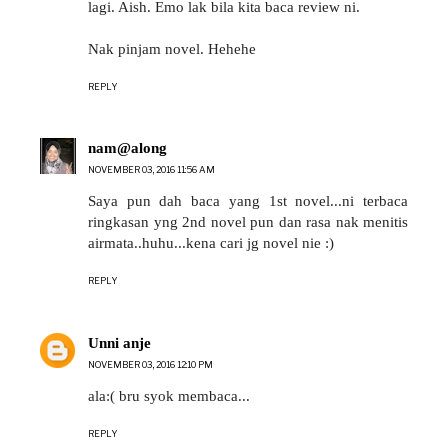
lagi. Aish. Emo lak bila kita baca review ni.
Nak pinjam novel. Hehehe
REPLY
nam@along
NOVEMBER 03, 2016 11:56 AM
Saya pun dah baca yang 1st novel...ni terbaca
ringkasan yng 2nd novel pun dan rasa nak menitis
airmata..huhu...kena cari jg novel nie :)
REPLY
Unni anje
NOVEMBER 03, 2016 12:10 PM
ala:( bru syok membaca...
REPLY