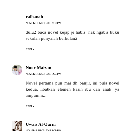
raihanah
NOVEMBER 03, 2016 4:30 PM
dulu2 baca novel kejap je habis. nak ngabis buku
sekolah punyalah berbulan2
REPLY
Noor Maizan
NOVEMBER 03, 2016 6:06 PM
Novel pertama pun mai dh banjir, ini pula novel
kedua, libatkan elemen kasih ibu dan anak, ya
ampunnn...
REPLY
Uwais Al-Qarni
NOVEMBER 03, 2016 8:09 PM