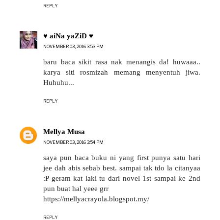
REPLY
♥ aiNa yaZiD ♥
NOVEMBER 03, 2016 3:53 PM
baru baca sikit rasa nak menangis da! huwaaa..
karya siti rosmizah memang menyentuh jiwa.
Huhuhu...
REPLY
Mellya Musa
NOVEMBER 03, 2016 3:54 PM
saya pun baca buku ni yang first punya satu hari
jee dah abis sebab best. sampai tak tdo la citanyaa
:P geram kat laki tu dari novel 1st sampai ke 2nd
pun buat hal yeee grr
https://mellyacrayola.blogspot.my/
REPLY