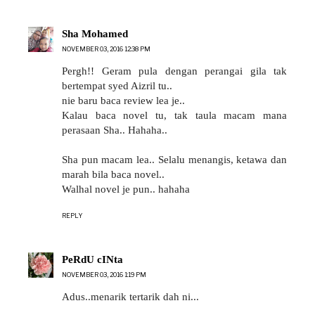
Sha Mohamed
NOVEMBER 03, 2016 12:38 PM
Pergh!! Geram pula dengan perangai gila tak
bertempat syed Aizril tu..
nie baru baca review lea je..
Kalau baca novel tu, tak taula macam mana
perasaan Sha.. Hahaha..
Sha pun macam lea.. Selalu menangis, ketawa dan
marah bila baca novel..
Walhal novel je pun.. hahaha
REPLY
PeRdU cINta
NOVEMBER 03, 2016 1:19 PM
Adus..menarik tertarik dah ni...