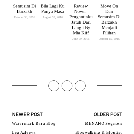
Semusim Di
Bila Lagi Ku
Review
Move On
Barzakh
Punya Masa
Novel |
Dan
Pengantinku
Semusim Di
October 30, 2016
August 18, 2016
Jatuh Dari
Barzakh
Langit By
Menjadi
Mia Kiff
Pilihan
June 09, 2016
October 15, 2016
NEWER POST
OLDER POST
Watermark Baru Blog
MENANG Segmen
Lea Azleeya
Blogwalking & Bloglist