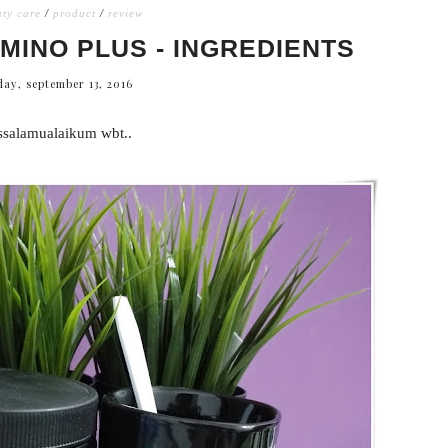
ty care
/
product
/
review
MINO PLUS - INGREDIENTS
day, september 13, 2016
salamualaikum wbt..