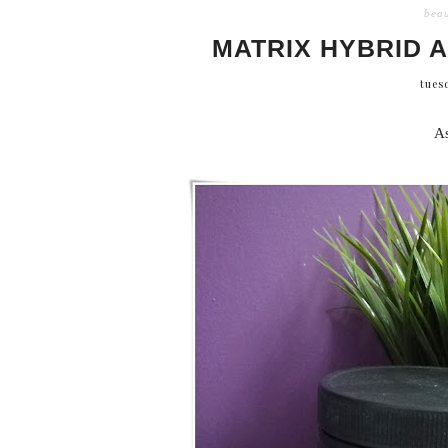
beau
MATRIX HYBRID A
tues
As