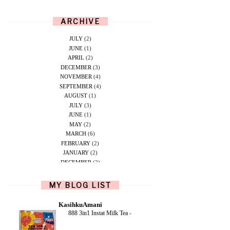
ARCHIVE
JULY
(2)
JUNE
(1)
APRIL
(2)
DECEMBER
(3)
NOVEMBER
(4)
SEPTEMBER
(4)
AUGUST
(1)
JULY
(3)
JUNE
(1)
MAY
(2)
MARCH
(6)
FEBRUARY
(2)
JANUARY
(2)
DECEMBER
(2)
NOVEMBER
(5)
OCTOBER
(1)
MY BLOG LIST
SEPTEMBER
(2)
JUNE
(1)
KasihkuAmani
MAY
(4)
888 3in1 Instat Milk Tea
-
APRIL
(2)
FEBRUARY
(6)