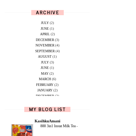
ARCHIVE
JULY
(2)
JUNE
(1)
APRIL
(2)
DECEMBER
(3)
NOVEMBER
(4)
SEPTEMBER
(4)
AUGUST
(1)
JULY
(3)
JUNE
(1)
MAY
(2)
MARCH
(6)
FEBRUARY
(2)
JANUARY
(2)
DECEMBER
(2)
NOVEMBER
(5)
OCTOBER
(1)
MY BLOG LIST
SEPTEMBER
(2)
JUNE
(1)
KasihkuAmani
MAY
(4)
888 3in1 Instat Milk Tea
-
APRIL
(2)
FEBRUARY
(6)