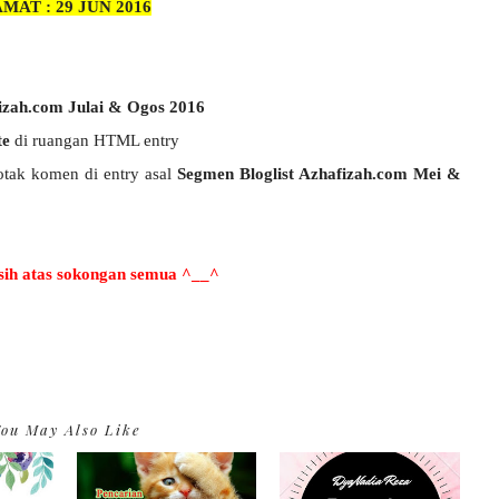
MAT : 29 JUN 2016
fizah.com Julai & Ogos 2016
te
di ruangan HTML entry
tak komen di entry asal
Segmen Bloglist Azhafizah.com Mei &
sih atas sokongan semua ^__^
ou May Also Like