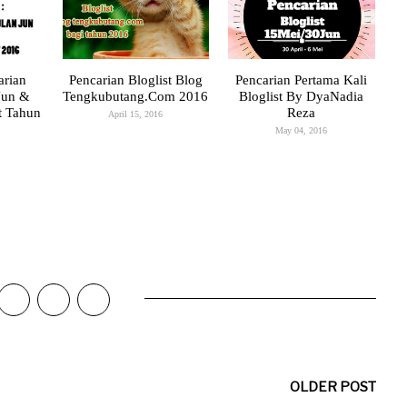
arian
Pencarian Bloglist Blog
Pencarian Pertama Kali
Jun &
Tengkubutang.Com 2016
Bloglist By DyaNadia
t Tahun
Reza
April 15, 2016
May 04, 2016
OLDER POST