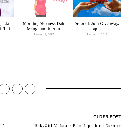
ipada
Morning Sickness Dah
Seronok Join Giveaway,
k Tati
Menghampiri Aku
Tapi....
January 16, 2017
January 11, 2017
7
OLDER POST
..
SilkyGirl Moisture Balm Lipcolor + Garnier