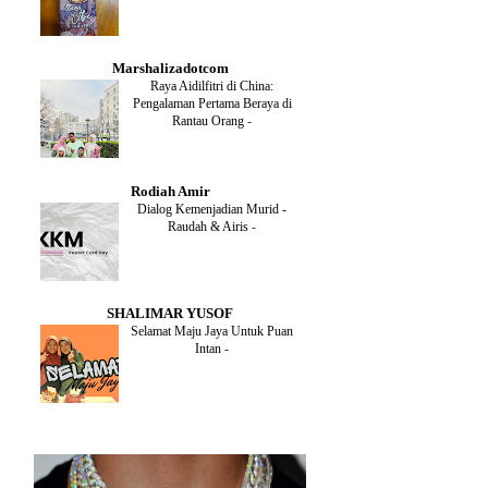
DECEMBER
(1)
OCTOBER
(2)
SEPTEMBER
(1)
Marshalizadotcom
AUGUST
(2)
Raya Aidilfitri di China:
JULY
(4)
Pengalaman Pertama Beraya di
JUNE
(2)
Rantau Orang
-
MAY
(4)
APRIL
(5)
MARCH
(2)
Rodiah Amir
FEBRUARY
(2)
Dialog Kemenjadian Murid -
JANUARY
(2)
Raudah & Airis
-
DECEMBER
(2)
NOVEMBER
(5)
OCTOBER
(3)
SEPTEMBER
(2)
SHALIMAR YUSOF
AUGUST
(2)
Selamat Maju Jaya Untuk Puan
JULY
(2)
Intan
-
MAY
(5)
APRIL
(2)
MARCH
(3)
FEBRUARY
(2)
JANUARY
(4)
DECEMBER
(4)
NOVEMBER
(3)