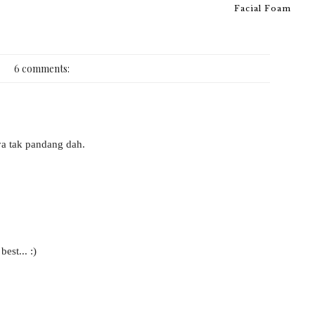
Facial Foam
6 comments:
aya tak pandang dah.
est... :)