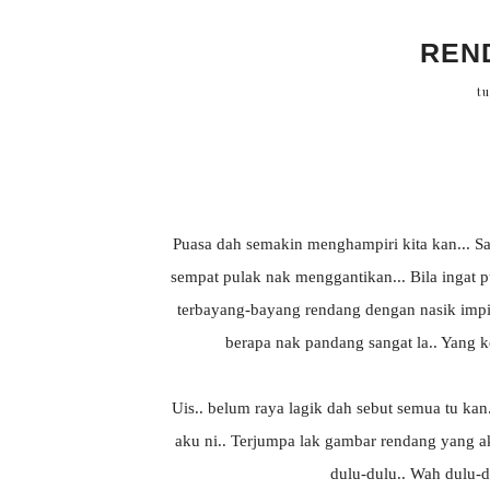
REN
tu
Puasa dah semakin menghampiri kita kan... Sap
sempat pulak nak menggantikan... Bila ingat pua
terbayang-bayang rendang dengan nasik impit
berapa nak pandang sangat la.. Yang 
Uis.. belum raya lagik dah sebut semua tu ka
aku ni.. Terjumpa lak gambar rendang yang a
dulu-dulu.. Wah dulu-du