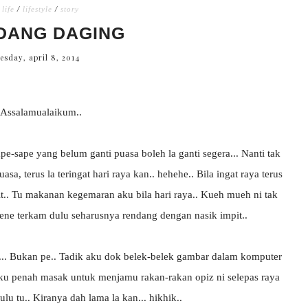
life
/
lifestyle
/
story
DANG DAGING
esday, april 8, 2014
Assalamualaikum..
e-sape yang belum ganti puasa boleh la ganti segera... Nanti tak
sa, terus la teringat hari raya kan.. hehehe.. Bila ingat raya terus
.. Tu makanan kegemaran aku bila hari raya.. Kueh mueh ni tak
kene terkam dulu seharusnya rendang dengan nasik impit..
n... Bukan pe.. Tadik aku dok belek-belek gambar dalam komputer
ku penah masak untuk menjamu rakan-rakan opiz ni selepas raya
lu tu.. Kiranya dah lama la kan... hikhik..