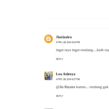
Jiarizaira
APRIL 08, 2014 4:23 PM
ingat raya ingat rendang....kuih r
REPLY
Lea Azleeya
APRIL 08, 2014 4:27 PM
@
Jia Rizaira
kannn... rendang gak b
REPLY