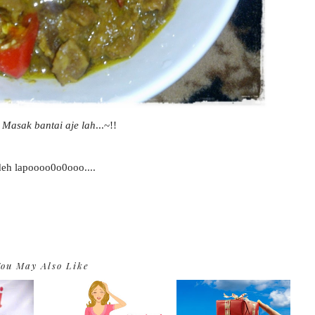
Masak bantai aje lah
...~!!
eh lapoooo0o0ooo....
ou May Also Like