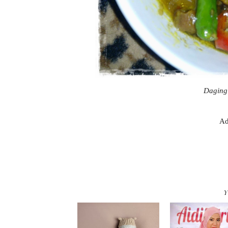
Daging 
Ad
Y