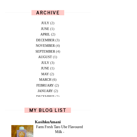
ARCHIVE
JULY
(2)
JUNE
(1)
APRIL
(2)
DECEMBER
(3)
NOVEMBER
(4)
SEPTEMBER
(4)
AUGUST
(1)
JULY
(3)
JUNE
(1)
MAY
(2)
MARCH
(6)
FEBRUARY
(2)
JANUARY
(2)
DECEMBER
(2)
NOVEMBER
(5)
OCTOBER
(1)
MY BLOG LIST
SEPTEMBER
(2)
JUNE
(1)
KasihkuAmani
MAY
(4)
Farm Fresh Taro Ube Flavoured
APRIL
(2)
Milk
-
FEBRUARY
(6)