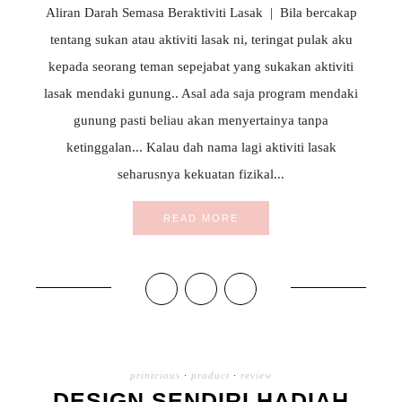
Aliran Darah Semasa Beraktiviti Lasak | Bila bercakap
tentang sukan atau aktiviti lasak ni, teringat pulak aku
kepada seorang teman sepejabat yang sukakan aktiviti
lasak mendaki gunung.. Asal ada saja program mendaki
gunung pasti beliau akan menyertainya tanpa
ketinggalan... Kalau dah nama lagi aktiviti lasak
seharusnya kekuatan fizikal...
READ MORE
printcious
·
product
·
review
DESIGN SENDIRI HADIAH