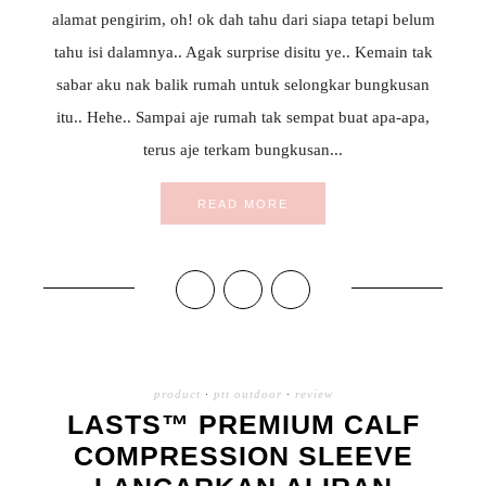
alamat pengirim, oh! ok dah tahu dari siapa tetapi belum
tahu isi dalamnya.. Agak surprise disitu ye.. Kemain tak
sabar aku nak balik rumah untuk selongkar bungkusan
itu.. Hehe.. Sampai aje rumah tak sempat buat apa-apa,
terus aje terkam bungkusan...
READ MORE
product
·
ptt outdoor
·
review
LASTS™ PREMIUM CALF
COMPRESSION SLEEVE