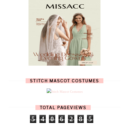
AUGUST
(10)
JULY
(7)
JUNE
(8)
MAY
(13)
APRIL
(26)
MARCH
(13)
FEBRUARY
(1)
JANUARY
(6)
DECEMBER
(6)
NOVEMBER
(7)
OCTOBER
(11)
SEPTEMBER
(9)
AUGUST
(14)
JULY
(8)
JUNE
(4)
STITCH MASCOT COSTUMES
MAY
(12)
APRIL
(11)
MARCH
(17)
FEBRUARY
(13)
JANUARY
(15)
TOTAL PAGEVIEWS
DECEMBER
(11)
NOVEMBER
(9)
5
4
0
6
2
8
5
OCTOBER
(17)
SEPTEMBER
(15)