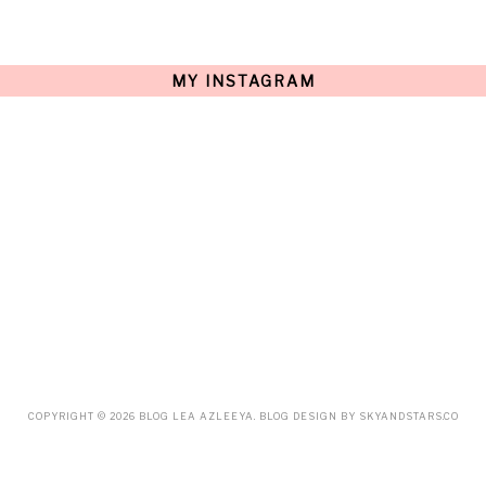
AUGUST
(15)
JULY
(15)
JUNE
(10)
MAY
(21)
MY INSTAGRAM
APRIL
(20)
MARCH
(10)
FEBRUARY
(12)
JANUARY
(15)
DECEMBER
(12)
NOVEMBER
(20)
OCTOBER
(14)
SEPTEMBER
(23)
AUGUST
(32)
JULY
(38)
JUNE
(34)
MAY
(59)
APRIL
(45)
MARCH
(18)
FEBRUARY
(19)
JANUARY
(33)
DECEMBER
(65)
COPYRIGHT ©
2026
BLOG LEA AZLEEYA
. BLOG DESIGN BY
SKYANDSTARS.CO
NOVEMBER
(85)
OCTOBER
(55)
SEPTEMBER
(61)