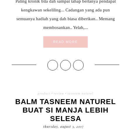
Paling kronik bila dah sampai tahap bertanya pendapat
kengkawan sekeliling... Cadangan yang ada pun
semuanya hadiah yang dah biasa diberikan.. Memang
membosankan.. Yelah,...
READ MORE
product
·
review
·
tasneem naturel
BALM TASNEEM NATUREL
BUAT SI MANJA LEBIH
SELESA
thursday, august 3, 2017