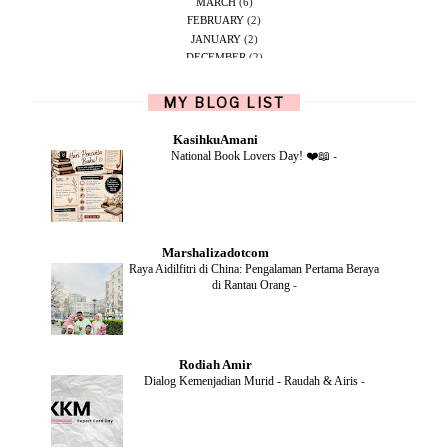
MARCH
(6)
FEBRUARY
(2)
JANUARY
(2)
DECEMBER
(2)
NOVEMBER
(5)
OCTOBER
(1)
MY BLOG LIST
SEPTEMBER
(2)
JUNE
(1)
KasihkuAmani
MAY
(4)
National Book Lovers Day! ❤️📖
-
APRIL
(2)
FEBRUARY
(6)
DECEMBER
(1)
OCTOBER
(2)
SEPTEMBER
(1)
Marshalizadotcom
AUGUST
(2)
Raya Aidilfitri di China: Pengalaman Pertama Beraya
JULY
(4)
di Rantau Orang
-
JUNE
(2)
MAY
(4)
APRIL
(5)
MARCH
(2)
Rodiah Amir
FEBRUARY
(2)
Dialog Kemenjadian Murid - Raudah & Airis
-
JANUARY
(2)
DECEMBER
(2)
NOVEMBER
(5)
OCTOBER
(3)