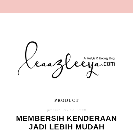
PRODUCT
product
·
review
·
wd40
MEMBERSIH KENDERAAN
JADI LEBIH MUDAH