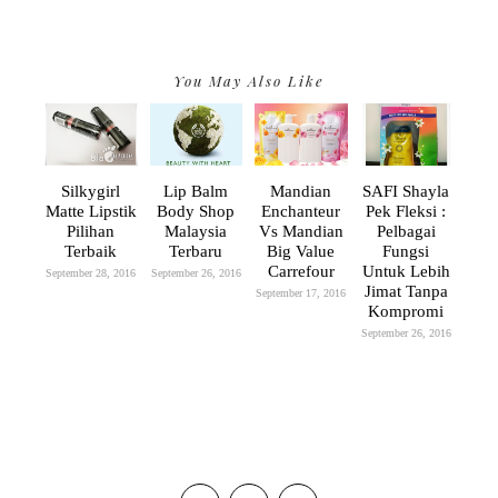
You May Also Like
Silkygirl
Lip Balm
Mandian
SAFI Shayla
Matte Lipstik
Body Shop
Enchanteur
Pek Fleksi :
Pilihan
Malaysia
Vs Mandian
Pelbagai
Terbaik
Terbaru
Big Value
Fungsi
Carrefour
Untuk Lebih
September 28, 2016
September 26, 2016
Jimat Tanpa
September 17, 2016
Kompromi
September 26, 2016