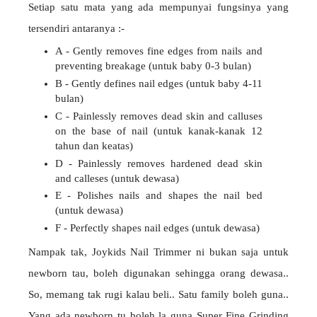
Setiap satu mata yang ada mempunyai fungsinya yang
tersendiri antaranya :-
A - Gently removes fine edges from nails and
preventing breakage (untuk baby 0-3 bulan)
B - Gently defines nail edges (untuk baby 4-11
bulan)
C - Painlessly removes dead skin and calluses
on the base of nail (untuk kanak-kanak 12
tahun dan keatas)
D - Painlessly removes hardened dead skin
and calleses (untuk dewasa)
E - Polishes nails and shapes the nail bed
(untuk dewasa)
F - Perfectly shapes nail edges (untuk dewasa)
Nampak tak, Joykids Nail Trimmer ni bukan saja untuk
newborn tau, boleh digunakan sehingga orang dewasa..
So, memang tak rugi kalau beli.. Satu family boleh guna..
Yang ada newborn tu boleh la guna Super Fine Grinding