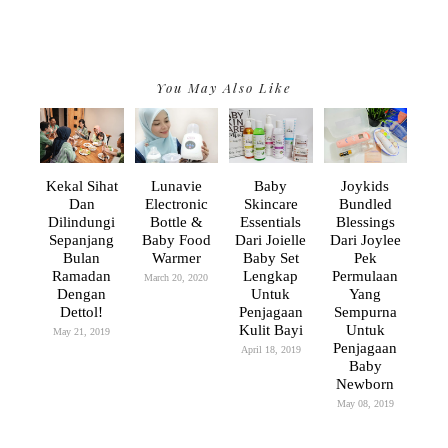
You May Also Like
Kekal Sihat
Lunavie
Baby
Joykids
Dan
Electronic
Skincare
Bundled
Dilindungi
Bottle &
Essentials
Blessings
Sepanjang
Baby Food
Dari Joielle
Dari Joylee
Bulan
Warmer
Baby Set
Pek
Ramadan
Lengkap
Permulaan
March 20, 2020
Dengan
Untuk
Yang
Dettol!
Penjagaan
Sempurna
Kulit Bayi
Untuk
May 21, 2019
Penjagaan
April 18, 2019
Baby
Newborn
May 08, 2019