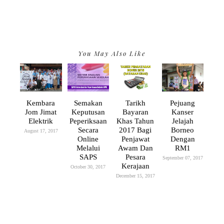
You May Also Like
Kembara
Semakan
Tarikh
Pejuang
Jom Jimat
Keputusan
Bayaran
Kanser
Elektrik
Peperiksaan
Khas Tahun
Jelajah
Secara
2017 Bagi
Borneo
August 17, 2017
Online
Penjawat
Dengan
Melalui
Awam Dan
RM1
SAPS
Pesara
September 07, 2017
Kerajaan
October 30, 2017
December 15, 2017