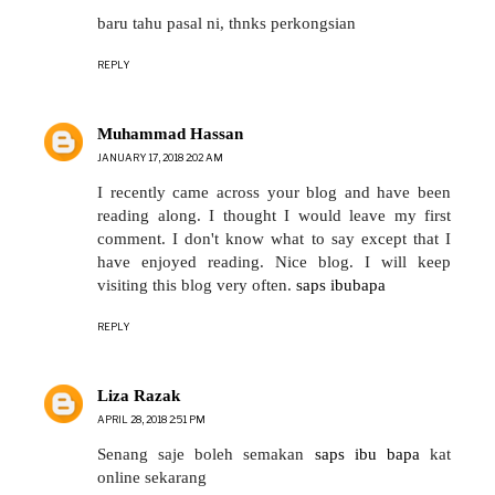
baru tahu pasal ni, thnks perkongsian
REPLY
Muhammad Hassan
JANUARY 17, 2018 2:02 AM
I recently came across your blog and have been
reading along. I thought I would leave my first
comment. I don't know what to say except that I
have enjoyed reading. Nice blog. I will keep
visiting this blog very often.
saps ibubapa
REPLY
Liza Razak
APRIL 28, 2018 2:51 PM
Senang saje boleh semakan
saps ibu bapa
kat
online sekarang