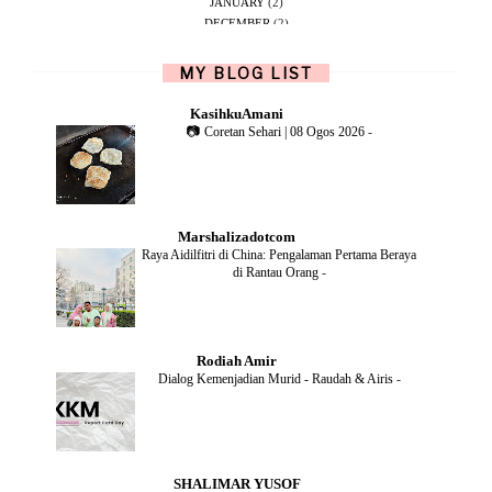
JANUARY
(2)
DECEMBER
(2)
NOVEMBER
(5)
OCTOBER
(1)
MY BLOG LIST
SEPTEMBER
(2)
JUNE
(1)
KasihkuAmani
MAY
(4)
📷 Coretan Sehari | 08 Ogos 2026
-
APRIL
(2)
FEBRUARY
(6)
DECEMBER
(1)
OCTOBER
(2)
SEPTEMBER
(1)
Marshalizadotcom
AUGUST
(2)
Raya Aidilfitri di China: Pengalaman Pertama Beraya
JULY
(4)
di Rantau Orang
-
JUNE
(2)
MAY
(4)
APRIL
(5)
MARCH
(2)
Rodiah Amir
FEBRUARY
(2)
Dialog Kemenjadian Murid - Raudah & Airis
-
JANUARY
(2)
DECEMBER
(2)
NOVEMBER
(5)
OCTOBER
(3)
SEPTEMBER
(2)
SHALIMAR YUSOF
AUGUST
(2)