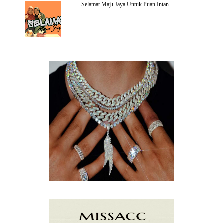
Selamat Maju Jaya Untuk Puan Intan
-
JULY
(2)
MAY
(5)
APRIL
(2)
MARCH
(3)
FEBRUARY
(2)
JANUARY
(4)
DECEMBER
(4)
NOVEMBER
(3)
OCTOBER
(9)
SEPTEMBER
(5)
AUGUST
(5)
JULY
(8)
JUNE
(15)
MAY
(13)
APRIL
(9)
MARCH
(10)
FEBRUARY
(5)
JANUARY
(3)
DECEMBER
(7)
NOVEMBER
(8)
OCTOBER
(4)
SEPTEMBER
(8)
AUGUST
(10)
JULY
(7)