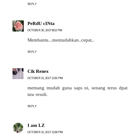
REPLY
PeRdU cINta
OCTOBER 30, 2017 8:02 PM
Membantu...memudahkan..cepat..
REPLY
Cik Renex
OCTOBER 31, 2017 12:16 PM
memang mudah guna saps ni, senang terus dpat
taw result.
REPLY
I am LZ
OCTOBER 31, 2017 12:18 PM