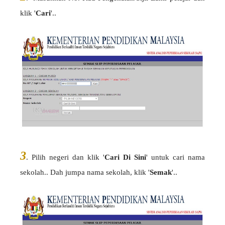
klik '
Cari
'..
3
. Pilih negeri dan klik '
Cari Di Sini
' untuk cari nama
sekolah.. Dah jumpa nama sekolah, klik '
Semak
'..