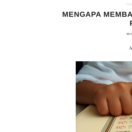
inf
MENGAPA MEMBAC
mon
A