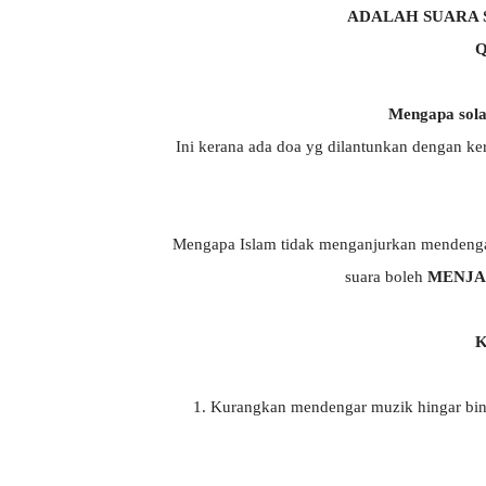
ADALAH SUARA S
Q
Mengapa solat
Ini kerana ada doa yg dilantunkan dengan ke
Mengapa Islam tidak menganjurkan mendengar 
suara boleh
MENJA
K
1. Kurangkan mendengar muzik hingar bing