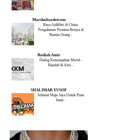
DECEMBER
(1)
OCTOBER
(2)
SEPTEMBER
(1)
Marshalizadotcom
AUGUST
(2)
Raya Aidilfitri di China:
JULY
(4)
Pengalaman Pertama Beraya di
JUNE
(2)
Rantau Orang
-
MAY
(4)
APRIL
(5)
MARCH
(2)
Rodiah Amir
FEBRUARY
(2)
Dialog Kemenjadian Murid -
JANUARY
(2)
Raudah & Airis
-
DECEMBER
(2)
NOVEMBER
(5)
OCTOBER
(3)
SEPTEMBER
(2)
SHALIMAR YUSOF
AUGUST
(2)
Selamat Maju Jaya Untuk Puan
JULY
(2)
Intan
-
MAY
(5)
APRIL
(2)
MARCH
(3)
FEBRUARY
(2)
JANUARY
(4)
DECEMBER
(4)
NOVEMBER
(3)