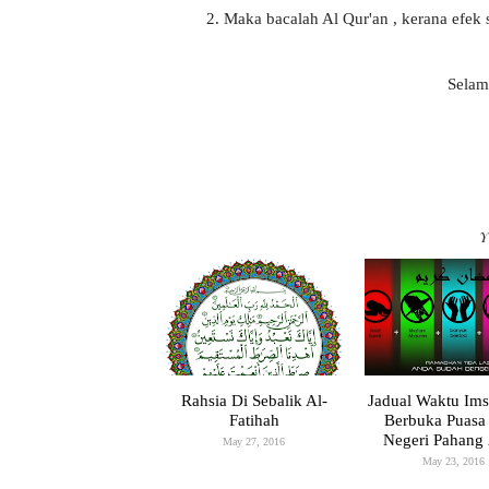
2. Maka bacalah Al Qur'an , kerana efek
Selam
Y
Rahsia Di Sebalik Al-
Jadual Waktu Im
Fatihah
Berbuka Puasa
Negeri Pahang
May 27, 2016
May 23, 2016