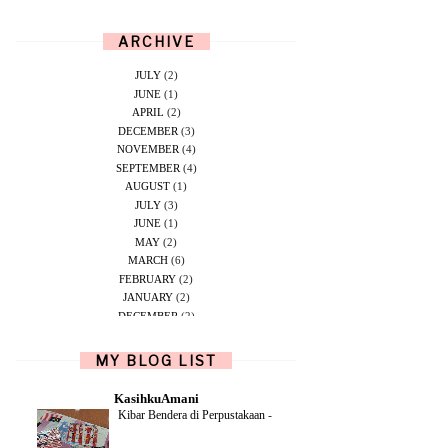
ARCHIVE
JULY
(2)
JUNE
(1)
APRIL
(2)
DECEMBER
(3)
NOVEMBER
(4)
SEPTEMBER
(4)
AUGUST
(1)
JULY
(3)
JUNE
(1)
MAY
(2)
MARCH
(6)
FEBRUARY
(2)
JANUARY
(2)
DECEMBER
(2)
NOVEMBER
(5)
OCTOBER
(1)
MY BLOG LIST
SEPTEMBER
(2)
JUNE
(1)
KasihkuAmani
MAY
(4)
Kibar Bendera di Perpustakaan
-
APRIL
(2)
FEBRUARY
(6)