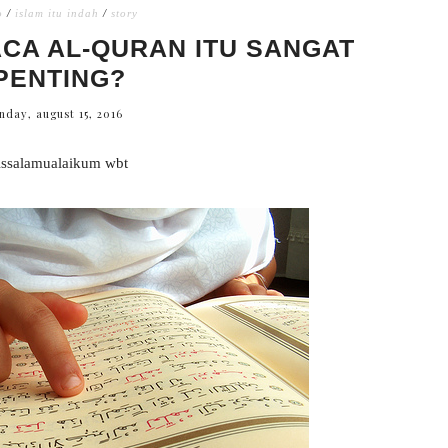
o
/
islam itu indah
/
story
A AL-QURAN ITU SANGAT
PENTING?
day, august 15, 2016
ssalamualaikum wbt