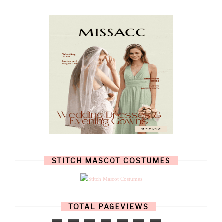
NOVEMBER
(8)
OCTOBER
(4)
SEPTEMBER
(8)
AUGUST
(10)
JULY
(7)
JUNE
(8)
MAY
(13)
APRIL
(26)
MARCH
(13)
FEBRUARY
(1)
JANUARY
(6)
DECEMBER
(6)
NOVEMBER
(7)
OCTOBER
(11)
SEPTEMBER
(9)
AUGUST
(14)
JULY
(8)
JUNE
(4)
STITCH MASCOT COSTUMES
MAY
(12)
APRIL
(11)
MARCH
(17)
FEBRUARY
(13)
JANUARY
(15)
TOTAL PAGEVIEWS
DECEMBER
(11)
NOVEMBER
(9)