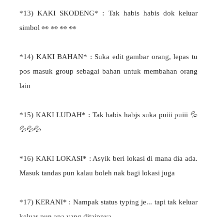
*13) KAKI SKODENG* : Tak habis habis dok keluar
simbol 👀 👀 👀 👀
*14) KAKI BAHAN* : Suka edit gambar orang, lepas tu
pos masuk group sebagai bahan untuk membahan orang
lain
*15) KAKI LUDAH* : Tak habis habjs suka puiii puiii 💦
💦💦💦
*16) KAKI LOKASI* : Asyik beri lokasi di mana dia ada.
Masuk tandas pun kalau boleh nak bagi lokasi juga
*17) KERANI* : Nampak status typing je... tapi tak keluar
keluar pun apa yang ditaipnya