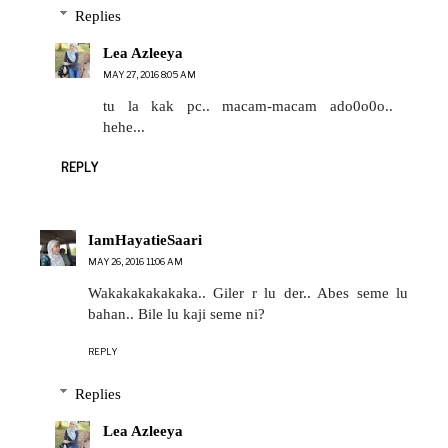
Replies
Lea Azleeya
MAY 27, 2016 8:05 AM
tu la kak pc.. macam-macam ado0o0o..
hehe...
REPLY
IamHayatieSaari
MAY 26, 2016 11:06 AM
Wakakakakakaka.. Giler r lu der.. Abes seme lu
bahan.. Bile lu kaji seme ni?
REPLY
Replies
Lea Azleeya