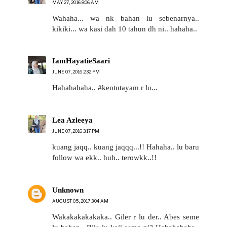
MAY 27, 2016 8:06 AM
Wahaha... wa nk bahan lu sebenarnya..
kikiki... wa kasi dah 10 tahun dh ni.. hahaha..
IamHayatieSaari
JUNE 07, 2016 2:32 PM
Hahahahaha.. #kentutayam r lu...
Lea Azleeya
JUNE 07, 2016 3:17 PM
kuang jaqq.. kuang jaqqq...!! Hahaha.. lu baru
follow wa ekk.. huh.. terowkk..!!
Unknown
AUGUST 05, 2017 3:04 AM
Wakakakakakaka.. Giler r lu der.. Abes seme