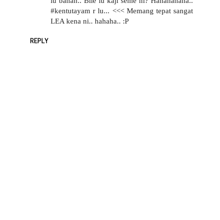
lu bahan.. Bile lu kaji seme ni? Hahahahaha..
#kentutayam r lu... <<< Memang tepat sangat
LEA kena ni.. hahaha.. :P
REPLY