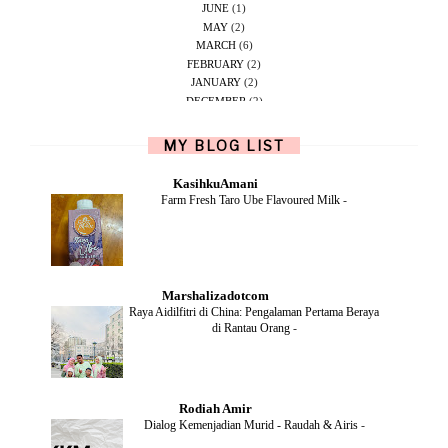
JUNE
(1)
MAY
(2)
MARCH
(6)
FEBRUARY
(2)
JANUARY
(2)
DECEMBER
(2)
NOVEMBER
(5)
OCTOBER
(1)
MY BLOG LIST
SEPTEMBER
(2)
JUNE
(1)
KasihkuAmani
MAY
(4)
Farm Fresh Taro Ube Flavoured Milk
-
APRIL
(2)
FEBRUARY
(6)
DECEMBER
(1)
OCTOBER
(2)
SEPTEMBER
(1)
Marshalizadotcom
AUGUST
(2)
Raya Aidilfitri di China: Pengalaman Pertama Beraya
JULY
(4)
di Rantau Orang
-
JUNE
(2)
MAY
(4)
APRIL
(5)
MARCH
(2)
Rodiah Amir
FEBRUARY
(2)
Dialog Kemenjadian Murid - Raudah & Airis
-
JANUARY
(2)