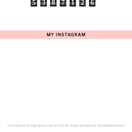
5
3
8
7
1
2
6
OCTOBER
(17)
SEPTEMBER
(15)
AUGUST
(15)
JULY
(15)
JUNE
(10)
MAY
(21)
MY INSTAGRAM
APRIL
(20)
MARCH
(10)
FEBRUARY
(12)
JANUARY
(15)
DECEMBER
(12)
NOVEMBER
(20)
OCTOBER
(14)
SEPTEMBER
(23)
AUGUST
(32)
JULY
(38)
JUNE
(34)
MAY
(59)
APRIL
(45)
MARCH
(18)
FEBRUARY
(19)
JANUARY
(33)
DECEMBER
(65)
COPYRIGHT ©
2026
BLOG LEA AZLEEYA
. BLOG DESIGN BY
SKYANDSTARS.CO
NOVEMBER
(85)