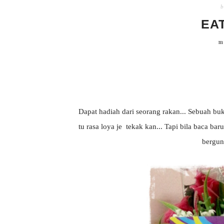
b
EA
m
Dapat hadiah dari seorang rakan... Sebuah buk
tu rasa loya je tekak kan... Tapi bila baca 
berguna