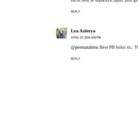
REPLY
Lea Azleeya
APRIL 07, 2014 3:39 PM
@
permatabiru
Best PB buku ni.. TQ
REPLY