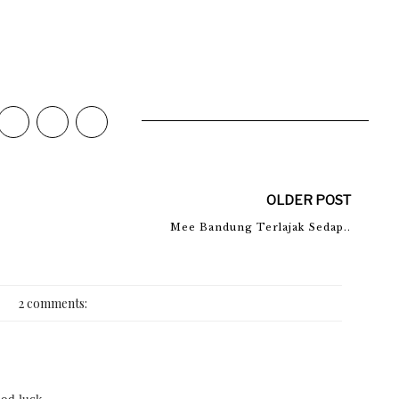
OLDER POST
Mee Bandung Terlajak Sedap..
2 comments:
od luck..