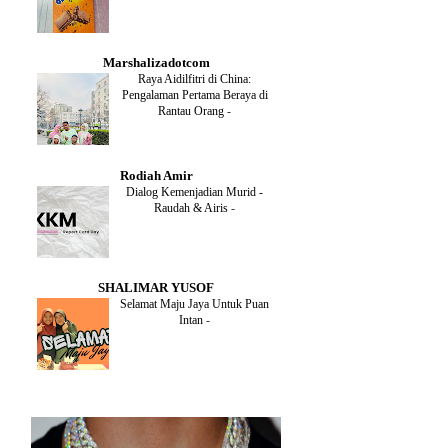
DECEMBER
(1)
OCTOBER
(2)
SEPTEMBER
(1)
Marshalizadotcom
AUGUST
(2)
Raya Aidilfitri di China:
JULY
(4)
Pengalaman Pertama Beraya di
JUNE
(2)
Rantau Orang
-
MAY
(4)
APRIL
(5)
MARCH
(2)
Rodiah Amir
FEBRUARY
(2)
Dialog Kemenjadian Murid -
JANUARY
(2)
Raudah & Airis
-
DECEMBER
(2)
NOVEMBER
(5)
OCTOBER
(3)
SEPTEMBER
(2)
SHALIMAR YUSOF
AUGUST
(2)
Selamat Maju Jaya Untuk Puan
JULY
(2)
Intan
-
MAY
(5)
APRIL
(2)
MARCH
(3)
FEBRUARY
(2)
JANUARY
(4)
DECEMBER
(4)
NOVEMBER
(3)