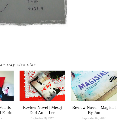
ou May Also Like
elaris
Review Novel | Mesej
Review Novel | Magisial
 Fatrim
Dari Anna Lee
By Jun
17
September 06, 2017
September 05, 2017