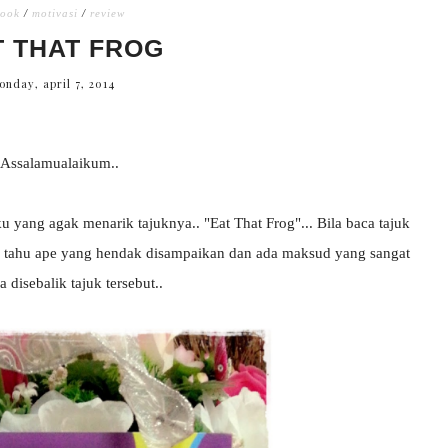
ook
/
motivasi
/
review
T THAT FROG
onday, april 7, 2014
Assalamualaikum..
u yang agak menarik tajuknya.. "Eat That Frog"... Bila baca tajuk
baru tahu ape yang hendak disampaikan dan ada maksud yang sangat
 disebalik tajuk tersebut..