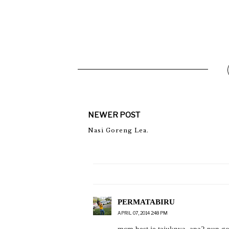
NEWER POST
Nasi Goreng Lea.
PERMATABIRU
APRIL 07, 2014 2:48 PM
mcm best je tajuknya..apa2 pun go