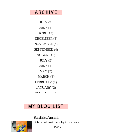
ARCHIVE
JULY
(2)
JUNE
(1)
APRIL
(2)
DECEMBER
(3)
NOVEMBER
(4)
SEPTEMBER
(4)
AUGUST
(1)
JULY
(3)
JUNE
(1)
MAY
(2)
MARCH
(6)
FEBRUARY
(2)
JANUARY
(2)
DECEMBER
(2)
NOVEMBER
(5)
OCTOBER
(1)
MY BLOG LIST
SEPTEMBER
(2)
JUNE
(1)
KasihkuAmani
MAY
(4)
Ovomaltine Crunchy Chocolate
APRIL
(2)
Bar
-
FEBRUARY
(6)