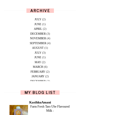
ARCHIVE
JULY
(2)
JUNE
(1)
APRIL
(2)
DECEMBER
(3)
NOVEMBER
(4)
SEPTEMBER
(4)
AUGUST
(1)
JULY
(3)
JUNE
(1)
MAY
(2)
MARCH
(6)
FEBRUARY
(2)
JANUARY
(2)
DECEMBER
(2)
NOVEMBER
(5)
OCTOBER
(1)
MY BLOG LIST
SEPTEMBER
(2)
JUNE
(1)
KasihkuAmani
MAY
(4)
Farm Fresh Taro Ube Flavoured
APRIL
(2)
Milk
-
FEBRUARY
(6)