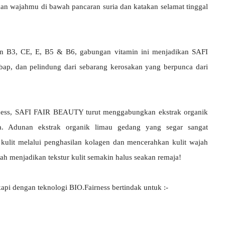
kan wajahmu di bawah pancaran suria dan katakan selamat tinggal
min B3, CE, E, B5 & B6, gabungan vitamin ini menjadikan SAFI
p, dan pelindung dari sebarang kerosakan yang berpunca dari
rness, SAFI FAIR BEAUTY turut menggabungkan ekstrak organik
a. Adunan ekstrak organik limau gedang yang segar sangat
kulit melalui penghasilan kolagen dan mencerahkan kulit wajah
ajah menjadikan tekstur kulit semakin halus seakan remaja!
i dengan teknologi BIO.Fairness bertindak untuk :-