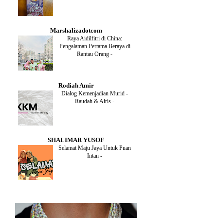
DECEMBER
(1)
OCTOBER
(2)
SEPTEMBER
(1)
Marshalizadotcom
AUGUST
(2)
Raya Aidilfitri di China:
JULY
(4)
Pengalaman Pertama Beraya di
JUNE
(2)
Rantau Orang
-
MAY
(4)
APRIL
(5)
MARCH
(2)
Rodiah Amir
FEBRUARY
(2)
Dialog Kemenjadian Murid -
JANUARY
(2)
Raudah & Airis
-
DECEMBER
(2)
NOVEMBER
(5)
OCTOBER
(3)
SEPTEMBER
(2)
SHALIMAR YUSOF
AUGUST
(2)
Selamat Maju Jaya Untuk Puan
JULY
(2)
Intan
-
MAY
(5)
APRIL
(2)
MARCH
(3)
FEBRUARY
(2)
JANUARY
(4)
DECEMBER
(4)
NOVEMBER
(3)