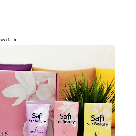
an
rasa lekit