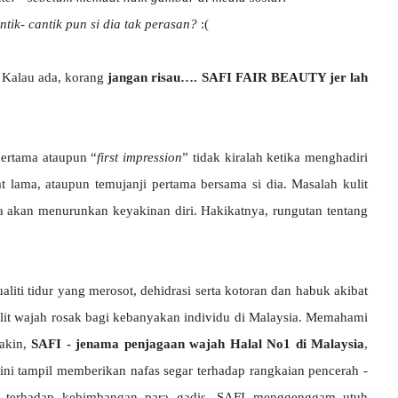
tik- cantik pun si dia tak perasan?
:(
? Kalau ada, korang
jangan risau…. SAFI FAIR BEAUTY jer lah
ertama ataupun “
first impression
” tidak kiralah ketika menghadiri
 lama, ataupun temujanji pertama bersama si dia. Masalah kulit
a akan menurunkan keyakinan diri. Hakikatnya, rungutan tentang
aliti tidur yang merosot, dehidrasi serta kotoran dan habuk akibat
lit wajah rosak bagi kebanyakan individu di Malaysia. Memahami
yakin,
SAFI - jenama penjagaan wajah Halal No1 di Malaysia
,
 kini tampil memberikan nafas segar terhadap rangkaian pencerah -
n terhadap kebimbangan para gadis. SAFI menggenggam utuh