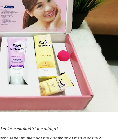
n ketika menghadiri temuduga?
lter” sebelum memuat naik gambar di media sosial?