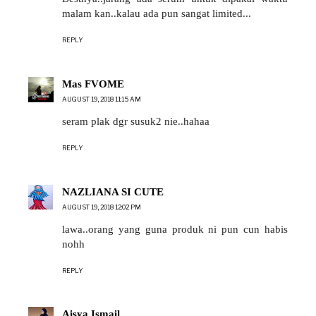
malam kan..kalau ada pun sangat limited...
REPLY
Mas FVOME
AUGUST 19, 2018 11:15 AM
seram plak dgr susuk2 nie..hahaa
REPLY
NAZLIANA SI CUTE
AUGUST 19, 2018 12:02 PM
lawa..orang yang guna produk ni pun cun habis
nohh
REPLY
Aisya Ismail