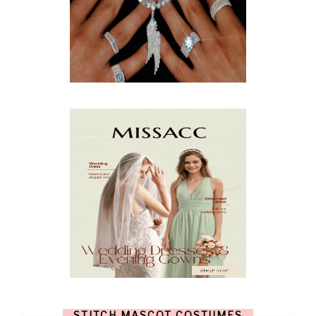
MAY
(13)
APRIL
(9)
MARCH
(10)
FEBRUARY
(5)
JANUARY
(3)
DECEMBER
(7)
NOVEMBER
(8)
OCTOBER
(4)
SEPTEMBER
(8)
AUGUST
(10)
JULY
(7)
JUNE
(8)
MAY
(13)
APRIL
(26)
MARCH
(13)
FEBRUARY
(1)
JANUARY
(6)
DECEMBER
(6)
NOVEMBER
(7)
OCTOBER
(11)
SEPTEMBER
(9)
AUGUST
(14)
JULY
(8)
JUNE
(4)
STITCH MASCOT COSTUMES