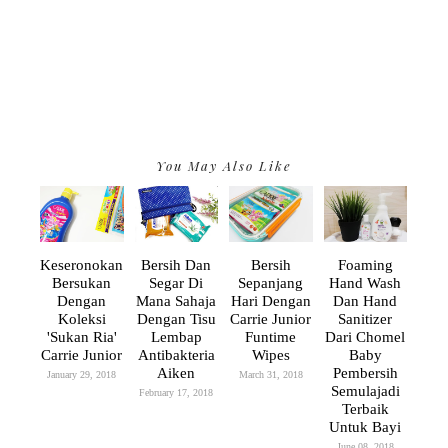
You May Also Like
Keseronokan
Bersih Dan
Bersih
Foaming
Bersukan
Segar Di
Sepanjang
Hand Wash
Dengan
Mana Sahaja
Hari Dengan
Dan Hand
Koleksi
Dengan Tisu
Carrie Junior
Sanitizer
'Sukan Ria'
Lembap
Funtime
Dari Chomel
Carrie Junior
Antibakteria
Wipes
Baby
Aiken
Pembersih
January 29, 2018
March 31, 2018
Semulajadi
February 17, 2018
Terbaik
Untuk Bayi
June 08, 2018