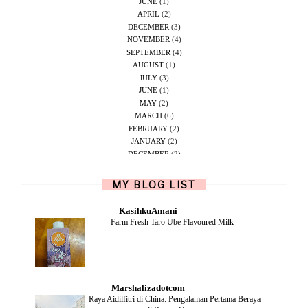
JUNE
(1)
APRIL
(2)
DECEMBER
(3)
NOVEMBER
(4)
SEPTEMBER
(4)
AUGUST
(1)
JULY
(3)
JUNE
(1)
MAY
(2)
MARCH
(6)
FEBRUARY
(2)
JANUARY
(2)
DECEMBER
(2)
NOVEMBER
(5)
OCTOBER
(1)
MY BLOG LIST
SEPTEMBER
(2)
JUNE
(1)
KasihkuAmani
MAY
(4)
Farm Fresh Taro Ube Flavoured Milk
-
APRIL
(2)
FEBRUARY
(6)
DECEMBER
(1)
OCTOBER
(2)
SEPTEMBER
(1)
Marshalizadotcom
AUGUST
(2)
Raya Aidilfitri di China: Pengalaman Pertama Beraya
JULY
(4)