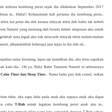
ah terkena kembung perut sejak dia dilahirkan September 2017
hiran tu.. Haha!! Kelmarinlah kali pertama dia kembung perut..
elon kat perut dia dek kerana minyak telon dah habis tak terbeli
asneem Naturel yang memang dah berada dalam simpanan aku untuk
 gelabah unta jugak aku nak mencarik minyak telon malam-malam
urel, alhamdulillah beberapa jam lepas tu dia dah ok..
adian sama berulang, lepas aje mandikan dia, aku terus sapukan
pak kaki dia.. Oh ya, Baby Balm Tasneem Naturel ni sebenarnya
 Calm Time dan Sleep Time
.. Nama balm pun dah comel, inikan
belum tidur, aku sapu dulu pada anak aku supaya anak aku dapat
 aku cuba
T-Rub
untuk legakan kembung perut anak aku tu..
perlu lagi minyak telon yang lain, cukuplah dengan T-Rub sahaja