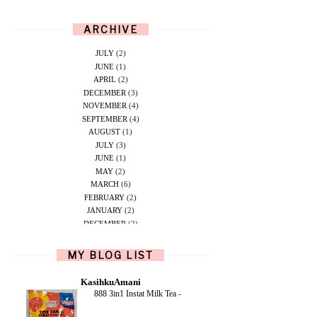
ARCHIVE
JULY
(2)
JUNE
(1)
APRIL
(2)
DECEMBER
(3)
NOVEMBER
(4)
SEPTEMBER
(4)
AUGUST
(1)
JULY
(3)
JUNE
(1)
MAY
(2)
MARCH
(6)
FEBRUARY
(2)
JANUARY
(2)
DECEMBER
(2)
NOVEMBER
(5)
OCTOBER
(1)
MY BLOG LIST
SEPTEMBER
(2)
JUNE
(1)
KasihkuAmani
MAY
(4)
888 3in1 Instat Milk Tea
-
APRIL
(2)
FEBRUARY
(6)