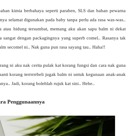
 bahan kimia berbahaya seperti paraben, SLS dan bahan pewarna
anya selamat digunakan pada baby tanpa perlu ada rasa was-was..
ema atau hidung tersumbat, memang aku akan sapu balm ni dekat
uka sangat dengan packagingnya yang superb comel.. Rasanya tak
lm secomel ni.. Nak guna pun rasa sayang tau.. Haha!!
arang ni aku nak cerita pulak kat korang fungsi dan cara nak guna
anti korang terrrrrrbeli jugak balm ni untuk kegunaan anak-anak
ya.. Jadi, korang bolehlah rujuk kat sini.. Hehe..
ara Penggunaannya