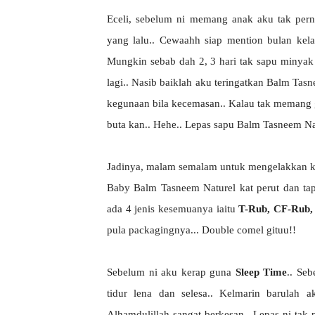
Eceli, sebelum ni memang anak aku tak pern
yang lalu.. Cewaahh siap mention bulan kela
Mungkin sebab dah 2, 3 hari tak sapu minyak t
lagi.. Nasib baiklah aku teringatkan Balm T
kegunaan bila kecemasan.. Kalau tak memang
buta kan.. Hehe.. Lepas sapu Balm Tasneem Nat
Jadinya, malam semalam untuk mengelakkan kej
Baby Balm Tasneem Naturel kat perut dan ta
ada 4 jenis kesemuanya iaitu
T-Rub, CF-Rub,
pula packagingnya... Double comel gituu!!
Sebelum ni aku kerap guna
Sleep Time
.. Se
tidur lena dan selesa.. Kelmarin barulah
Alhamdulillah sangat berkesan.. Lepas ni tak 