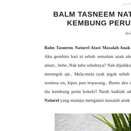
prod
BALM TASNEEM NA
KEMBUNG PERU
fri
Balm Tasneem Naturel Atasi Masalah Anak
Aku gembira hari ni sebab semalam anak aku
aman.. hehe..Nak tahu sebabnya? Nak dijadika
merengek aje.. Mula-mula cuak jugak sebab 
sentiasa on, kipas pun terpasang.. Buntu aku d
dia kembung perut hokeh!! Nasib baiklah a
Naturel
yang mampu mengatasi masalah anak ke