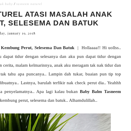
uk baby
/
tasneem naturel
TUREL ATASI MASALAH ANAK
T, SELESEMA DAN BATUK
day, january 19, 2018
 Kembung Perut, Selesema Dan Batuk
| Hollaaaa!! Hi uollss..
 dapat tidur dengan selesanya dan aku pun dapat tidur dengan
n cerita, malam kelmarinnya, anak aku meragam tak nak tidur dan
tak tahu apa puncanya.. Lampin dah tukar, buaian pun tip top
ibuatnya.. Lastnya, barulah terfikir nak check perut dia.. Yeahhh
da penyelamatnya.. Apa lagi kalau bukan
Baby Balm Tasneem
mbung perut, selesema dan batuk.. Alhamdulillah..